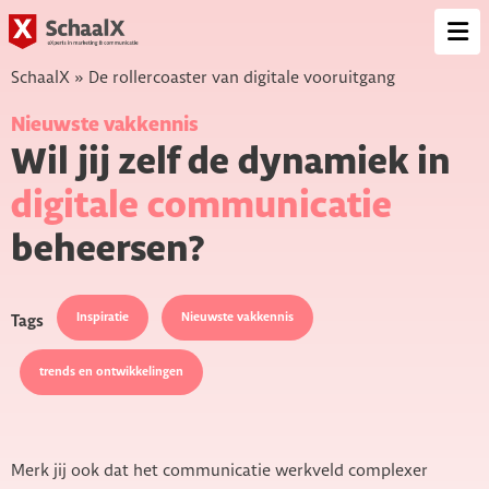
SchaalX
Op
me
SchaalX
»
De rollercoaster van digitale vooruitgang
Nieuwste vakkennis
Wil jij zelf de dynamiek in
digitale communicatie
beheersen?
Inspiratie
Nieuwste vakkennis
Tags
trends en ontwikkelingen
Merk jij ook dat het communicatie werkveld complexer