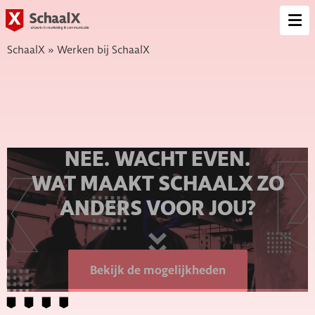
SchaalX
Op
me
SchaalX
»
Werken bij SchaalX
NEE. WACHT EVEN.
WAT MAAKT SCHAALX ZO
ANDERS VOOR JOU?
Bekijk de mogelijkheden