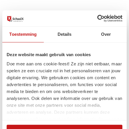
Op kantoor bij SchaalX
Toestemming
Details
Over
Deze website maakt gebruik van cookies
Doe mee aan ons cookie-feest! Ze zijn niet eetbaar, maar
spelen ze een cruciale rol in het personaliseren van jouw
digitale ervaring. We gebruiken cookies om content en
advertenties te personaliseren, om functies voor social
media te bieden en om ons websiteverkeer te
analyseren. Ook delen we informatie over uw gebruik van
onze site met onze partners voor social media,
adverteren en analyse. Deze partners kunnen deze
gegevens combineren met andere informatie die u aan ze
heeft verstrekt of die ze hebben verzameld op basis van
Werk jij graag samen in een hecht team van