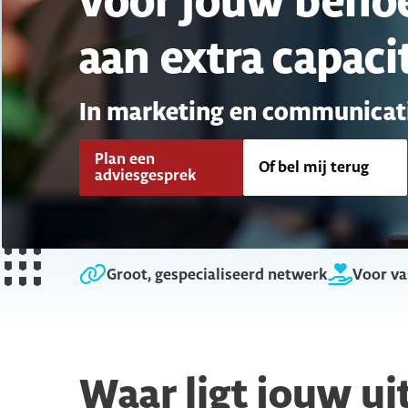
voor jouw beho
aan extra capaci
In marketing en communicat
Plan een
Of bel mij terug
adviesgesprek
Groot, gespecialiseerd netwerk
Voor va
Waar ligt jouw ui