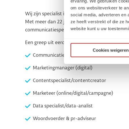
ervaring. We gebruiken cooki
om ons websiteverkeer te an
Wij zijn specialist in de bemiddeling van profe
social media, adverteren en
ze heeft verstrekt of die ze
Met meer dan 22 jaar expertise weten wij preci
website kunt u uw toestemmi
communicatiespecialist jouw team nodig heeft.
Een greep uit eerder bemiddelde functies
Cookies weigeren
Communicatieadviseur
Marketingmanager (digital)
Contentspecialist/contentcreator
Marketeer (online/digital/campagne)
Data specialist/data-analist
Woordvoerder & pr-adviseur