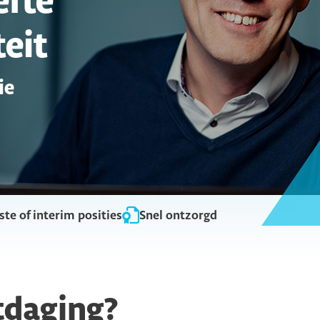
efte
teit
ie
ste of interim posities
Snel ontzorgd
tdaging?