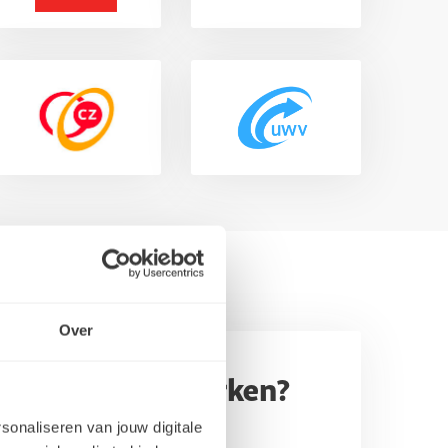
Over
l je team versterken?
rsonaliseren van jouw digitale
staat klaar om vrijblijvend je