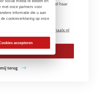
or social media te bieden en
teitsuitdaging te bespreken. Bel haar
e met onze partners voor
 of plan een adviesgesprek.
ndere informatie die u aan
Ingrid Schipper
 de cookieverklaring op onze
0611042595
ingrid.schipper@schaalx.nl
Cookies accepteren
Plan een adviesgesprek
 mij terug