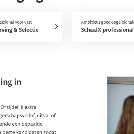
essional voor vast
Ambitieus goed opgeleid tal
ving & Selectie
SchaalX professional
ing in
f tijdelijk extra
erschapsverlof, uitval of
rende een bepaalde
 en beste kandidaten zodat