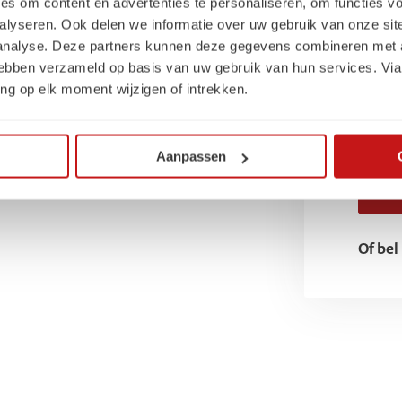
es om content en advertenties te personaliseren, om functies vo
capaci
alyseren. Ook delen we informatie over uw gebruik van onze sit
direct
ssionals in marketing en communicatie.
 analyse. Deze partners kunnen deze gegevens combineren met a
 hebben verzameld op basis van uw gebruik van hun services. Via
es welke marketeer of
ng op elk moment wijzigen of intrekken.
Aanpassen
Of bel