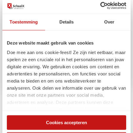
Toestemming
Details
Over
Deze website maakt gebruik van cookies
Doe mee aan ons cookie-feest! Ze zijn niet eetbaar, maar
spelen ze een cruciale rol in het personaliseren van jouw
digitale ervaring. We gebruiken cookies om content en
advertenties te personaliseren, om functies voor social
media te bieden en om ons websiteverkeer te
analyseren. Ook delen we informatie over uw gebruik van
onze site met onze partners voor social media,
Arbeidsmarkt
adverteren en analyse. Deze partners kunnen deze
gegevens combineren met andere informatie die u aan ze
Gen Z: geen doelgroep, maar een reality
heeft verstrekt of die ze hebben verzameld op basis van
check
Cookies accepteren
uw gebruik van hun services. Via de cookieverklaring op
onze website kunt u uw toestemming op elk moment
Wie Gen Z niet begrijpt, wordt ingehaald door de tijd