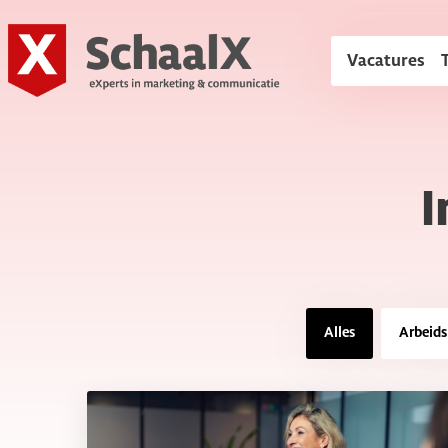
SchaalX
Vacatures
I
Alles
Arbeid