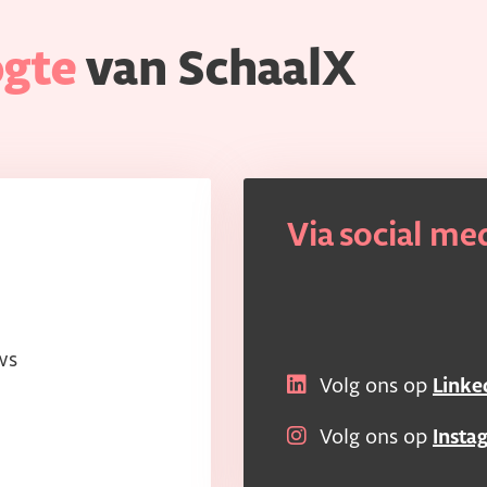
ogte
van SchaalX
Via social me
ws
Volg ons op
Linke
Volg ons op
Insta