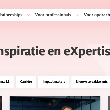
Traineeships
Voor professionals
Voor opdrach
nspiratie en eXperti
smarkt
Carrière
Impactmakers
Nieuwste vakkennis