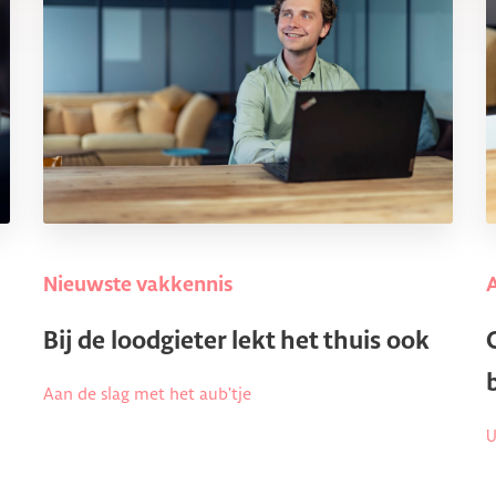
Nieuwste vakkennis
Bij de loodgieter lekt het thuis ook
Aan de slag met het aub'tje
U