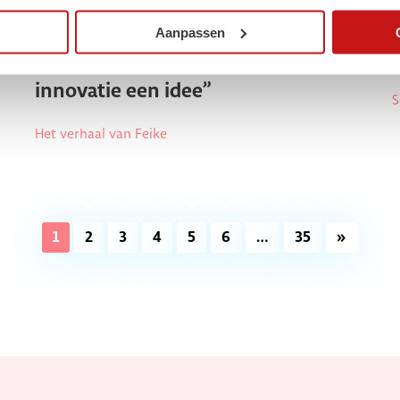
ZZP-informatie
Aanpassen
“Zonder goede executie blijft
innovatie een idee”
S
Het verhaal van Feike
1
2
3
4
5
6
…
35
»