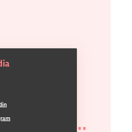
dia
din
gram