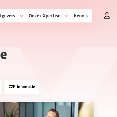
tgevers
Onze eXpertise
Kennis
se
ZZP-informatie