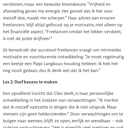
verdienen, maar een bewuste levenskeuze. “Vrijheid en
afwisseling geven me energie. Het gevoel dat ik het voor
mezelf doe, maakt me scherper.” Haar advies aan ervaren
freelancers: blijf altijd gefocust op je motivatie, niet alleen op
het financiële aspect. “Freelancen omdat het lekker verdient,
is niet de juiste drijfveer.”
Ze benadrukt dat succesvol freelancen vraagt om intrinsieke
motivatie en voortdurende ontwikkeling. “Je moet regelmatig
een beetje een Pippi Langkous-houding hebben: ik heb het
nog nooit gedaan, dus ik denk wel dat ik het kan.”
Les 2: Durf keuzes te maken
Een opvallend inzicht dat Cleo deelt, is haar persoonlijke
ontwikkeling in het loslaten van verwachtingen. “Ik merkte
dat ik mezelf vastzette in dingen die ik niet uitsprak. Maar
mensen zijn geen helderzienden.” Door verwachtingen om te
buigen naar wensen, blijft ze open, eerlijk en wendbaar – ook
richting opdrachtgevers. “Het is eigenlijk veel prettiger en ook