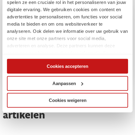
spelen ze een cruciale rol in het personaliseren van jouw
digitale ervaring. We gebruiken cookies om content en
Over de auteur
advertenties te personaliseren, om functies voor social
media te bieden en om ons websiteverkeer te
Kirsten is één van onze
young professionals
!
analyseren. Ook delen we informatie over uw gebruik van
onze site met onze partners voor social media,
Kirsten
adverteren en analyse. Deze partners kunnen deze
gegevens combineren met andere informatie die u aan ze
heeft verstrekt of die ze hebben verzameld op basis van
Cookies accepteren
uw gebruik van hun services. Via de cookieverklaring op
onze website kunt u uw toestemming op elk moment
wijzigen of intrekken.
Aanpassen
Cookies weigeren
Gerelateerde
artikelen