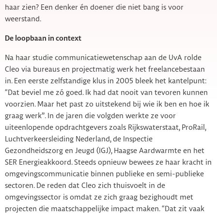
haar zien? Een denker én doener die niet bang is voor
weerstand.
De loopbaan in context
Na haar studie communicatiewetenschap aan de UvA rolde
Cleo via bureaus en projectmatig werk het freelancebestaan
in. Een eerste zelfstandige klus in 2005 bleek het kantelpunt:
“Dat beviel me zó goed. Ik had dat nooit van tevoren kunnen
voorzien. Maar het past zo uitstekend bij wie ik ben en hoe ik
graag werk’’. In de jaren die volgden werkte ze voor
uiteenlopende opdrachtgevers zoals Rijkswaterstaat, ProRail,
Luchtverkeersleiding Nederland, de Inspectie
Gezondheidszorg en Jeugd (IGJ), Haagse Aardwarmte en het
SER Energieakkoord. Steeds opnieuw bewees ze haar kracht in
omgevingscommunicatie binnen publieke en semi-publieke
sectoren. De reden dat Cleo zich thuisvoelt in de
omgevingssector is omdat ze zich graag bezighoudt met
projecten die maatschappelijke impact maken. “Dat zit vaak