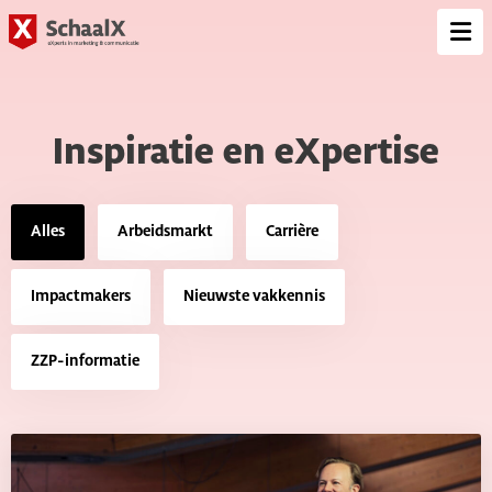
SchaalX
Op
me
Inspiratie en eXpertise
Alles
Arbeidsmarkt
Carrière
Impactmakers
Nieuwste vakkennis
ZZP-informatie