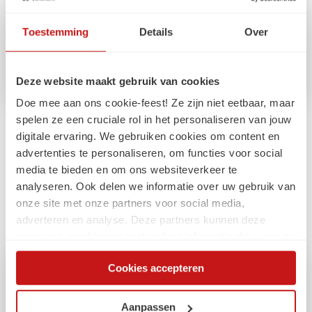
Toestemming
Details
Over
Deze website maakt gebruik van cookies
Doe mee aan ons cookie-feest! Ze zijn niet eetbaar, maar
spelen ze een cruciale rol in het personaliseren van jouw
Impactmakers
digitale ervaring. We gebruiken cookies om content en
advertenties te personaliseren, om functies voor social
Van versnipperde kennis naar één slimme
media te bieden en om ons websiteverkeer te
plek
analyseren. Ook delen we informatie over uw gebruik van
onze site met onze partners voor social media,
Hoe we de Brede Dienstverlening GPT hebben ingezet
adverteren en analyse. Deze partners kunnen deze
gegevens combineren met andere informatie die u aan ze
heeft verstrekt of die ze hebben verzameld op basis van
Cookies accepteren
uw gebruik van hun services. Via de cookieverklaring op
onze website kunt u uw toestemming op elk moment
wijzigen of intrekken.
Aanpassen