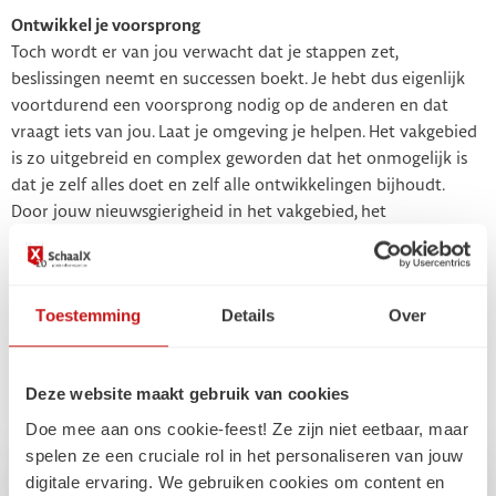
Ontwikkel je voorsprong
Toch wordt er van jou verwacht dat je stappen zet,
beslissingen neemt en successen boekt. Je hebt dus eigenlijk
voortdurend een voorsprong nodig op de anderen en dat
vraagt iets van jou. Laat je omgeving je helpen. Het vakgebied
is zo uitgebreid en complex geworden dat het onmogelijk is
dat je zelf alles doet en zelf alle ontwikkelingen bijhoudt.
Door jouw nieuwsgierigheid in het vakgebied, het
samenwerken met collega’s en andere deskundigen en het
voortdurend “bijscholen” van jou en je collega’s, ontwikkel je
voortschrijdend inzicht. En dat voortschrijdende inzicht geeft
Toestemming
Details
Over
je de voorsprong die je nodig hebt en jou het succes brengt.
Deel met iemand
Deze website maakt gebruik van cookies
Doe mee aan ons cookie-feest! Ze zijn niet eetbaar, maar
spelen ze een cruciale rol in het personaliseren van jouw
digitale ervaring. We gebruiken cookies om content en