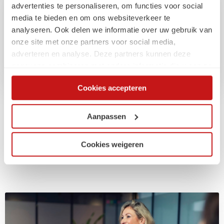
advertenties te personaliseren, om functies voor social
Tips voor marketing & communicatiemanagers om
media te bieden en om ons websiteverkeer te
voorop te lopen in de markt
analyseren. Ook delen we informatie over uw gebruik van
onze site met onze partners voor social media,
adverteren en analyse. Deze partners kunnen deze
gegevens combineren met andere informatie die u aan ze
heeft verstrekt of die ze hebben verzameld op basis van
Cookies accepteren
uw gebruik van hun services. Via de cookieverklaring op
onze website kunt u uw toestemming op elk moment
wijzigen of intrekken.
Aanpassen
Gerelateerde
artikelen
Cookies weigeren