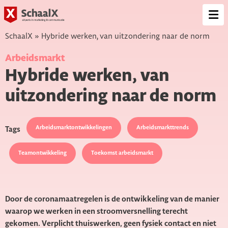
SchaalX
Op
me
SchaalX
»
Hybride werken, van uitzondering naar de norm
Arbeidsmarkt
Hybride werken, van
uitzondering naar de norm
Arbeidsmarktontwikkelingen
Arbeidsmarkttrends
Tags
Teamontwikkeling
Toekomst arbeidsmarkt
Door de coronamaatregelen is de ontwikkeling van de manier
waarop we werken in een stroomversnelling terecht
gekomen. Verplicht thuiswerken, geen fysiek contact en niet