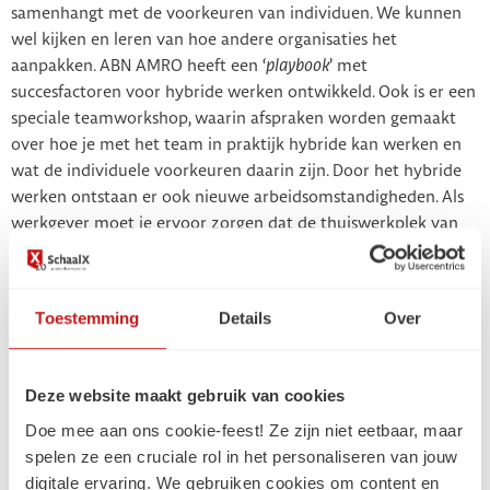
samenhangt met de voorkeuren van individuen. We kunnen
wel kijken en leren van hoe andere organisaties het
aanpakken. ABN AMRO heeft een ‘
playbook
’ met
succesfactoren voor hybride werken ontwikkeld. Ook is er een
speciale teamworkshop, waarin afspraken worden gemaakt
over hoe je met het team in praktijk hybride kan werken en
wat de individuele voorkeuren daarin zijn. Door het hybride
werken ontstaan er ook nieuwe arbeidsomstandigheden. Als
werkgever moet je ervoor zorgen dat de thuiswerkplek van
jouw medewerkers voldoet aan bepaalde standaarden. De
Arbo Unie heeft hier
een webinar
over gehouden. Soortgelijke
handvatten helpen jou en je team om structuur te geven aan
Toestemming
Details
Over
het hybride werken.
Hybride werken staat volop in de ontwikkeling en het kan zijn
Deze website maakt gebruik van cookies
dat het (nog) niets voor jou is. Het type werk dat je verricht
heeft veel invloed hoe en of het mogelijk is om hybride te
Doe mee aan ons cookie-feest! Ze zijn niet eetbaar, maar
werken. Maar het fijne is dat je het zo kan inrichten met je
spelen ze een cruciale rol in het personaliseren van jouw
collega’s naar wat voor jullie werkt, want hybride werken doe
digitale ervaring. We gebruiken cookies om content en