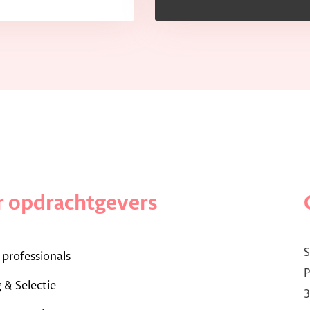
 opdrachtgevers
S
 professionals
P
 & Selectie
3