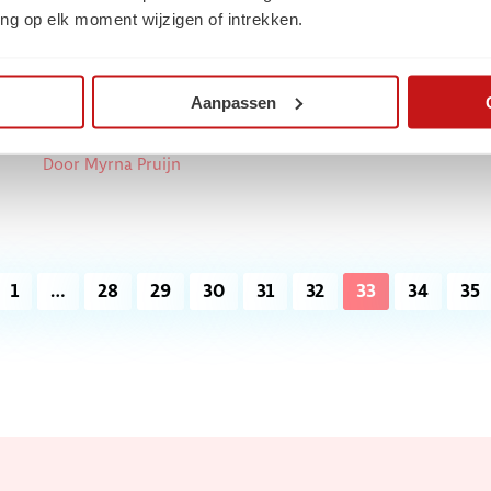
Carrière
C
ng op elk moment wijzigen of intrekken.
Nieuwe baan? Wat je van een
Aanpassen
kleuter kunt leren
D
Door Myrna Pruijn
1
…
28
29
30
31
32
33
34
35