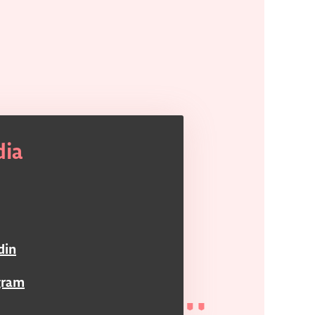
dia
din
gram