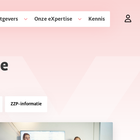
tgevers
Onze eXpertise
Kennis
se
ZZP-informatie