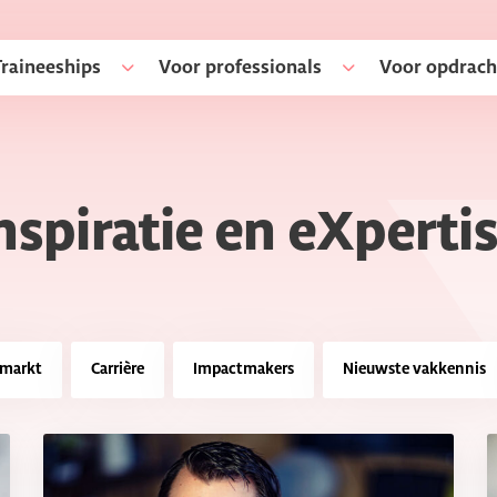
Traineeships
Voor professionals
Voor opdrach
nspiratie en eXperti
smarkt
Carrière
Impactmakers
Nieuwste vakkennis