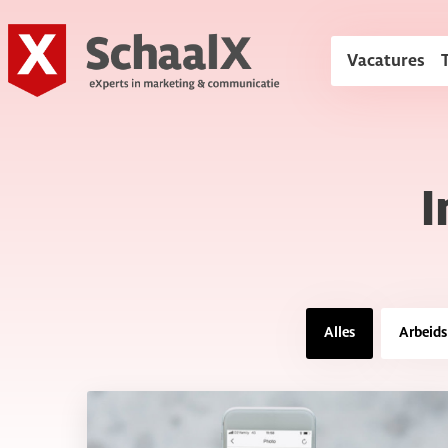
SchaalX
Vacatures
I
Alles
Arbeid