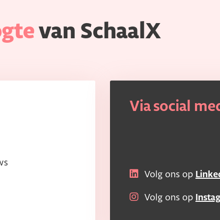
ogte
van SchaalX
Via social me
ws
Volg ons op
Linke
Volg ons op
Insta