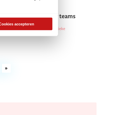
arrière
5 leuke energizers voor teams
Cookies accepteren
oor Young Digital Marketeer Marieke
»