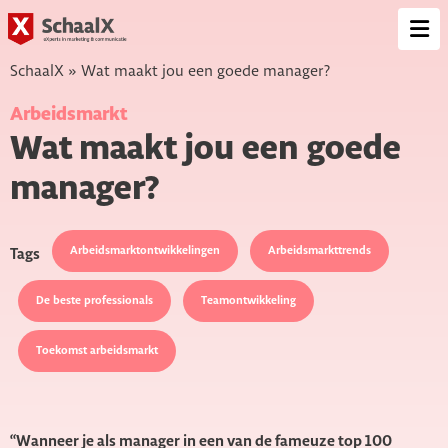
SchaalX
Op
me
SchaalX
»
Wat maakt jou een goede manager?
Arbeidsmarkt
Wat maakt jou een goede
manager?
Arbeidsmarktontwikkelingen
Arbeidsmarkttrends
Tags
De beste professionals
Teamontwikkeling
Toekomst arbeidsmarkt
“Wanneer je als manager in een van de fameuze top 100