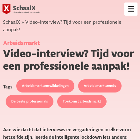
SchaalX
Op
me
SchaalX
»
Video-interview? Tijd voor een professionele
aanpak!
Arbeidsmarkt
Video-interview? Tijd voor
een professionele aanpak!
Arbeidsmarktontwikkelingen
Arbeidsmarkttrends
Tags
De beste professionals
Toekomst arbeidsmarkt
Aan wie dacht dat interviews en vergaderingen in elke vorm
hetzelfde zijn, leerde de intelligente lockdown iets anders: