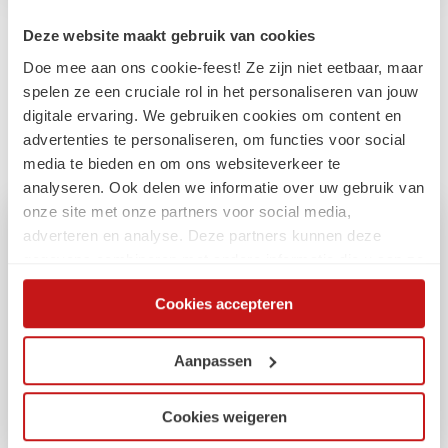
Deze website maakt gebruik van cookies
Gerelateerde
Doe mee aan ons cookie-feest! Ze zijn niet eetbaar, maar
spelen ze een cruciale rol in het personaliseren van jouw
artikelen
digitale ervaring. We gebruiken cookies om content en
advertenties te personaliseren, om functies voor social
media te bieden en om ons websiteverkeer te
analyseren. Ook delen we informatie over uw gebruik van
onze site met onze partners voor social media,
adverteren en analyse. Deze partners kunnen deze
gegevens combineren met andere informatie die u aan ze
heeft verstrekt of die ze hebben verzameld op basis van
Cookies accepteren
uw gebruik van hun services. Via de cookieverklaring op
onze website kunt u uw toestemming op elk moment
wijzigen of intrekken.
Aanpassen
Cookies weigeren