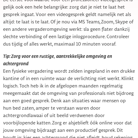
gelijk ook een hele belangrijke: zorg dat je niet te laat het
gesprek ingaat. Voor een videogesprek geldt namelijk net als
altijd: te laat is te laat. Of je nou via MS Teams, Zoom, Skype of
een andere vergaderomgeving werkt: sla geen flater dankzij
slechte verbinding of een lastige inlogprocedure. Controleer
dus tijdig of alles werkt, maximaal 10 minuten vooraf.
Tip: Zorg voor een rustige, aantrekkelijke omgeving en
achtergrond
Een fysieke vergadering wordt zelden ingepland in een drukke
kantine of in een ruimte waar de verlichting niet werkt. Klinkt
logisch. Toch heb ik in de afgelopen maanden regelmatig
meegemaakt dat de omgeving van professionals niet bijdroeg
aan een goed gesprek. Denk aan situaties waar mensen op
hun bed zaten, amper te verstaan waren door
achtergrondlawaai of uit beeld verdwenen door
voorbijlopende katten. Zorg er alsjeblieft óók online voor dat
jouw omgeving bijdraagt aan een productief gesprek. Dit
houdt in: kies een achtergrond die niet afleidt, houd rekening