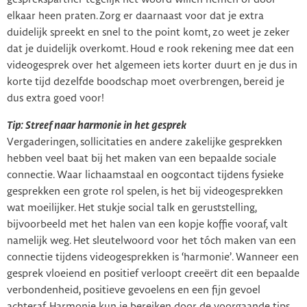
elkaar heen praten. Zorg er daarnaast voor dat je extra
duidelijk spreekt en snel to the point komt, zo weet je zeker
dat je duidelijk overkomt. Houd e rook rekening mee dat een
videogesprek over het algemeen iets korter duurt en je dus in
korte tijd dezelfde boodschap moet overbrengen, bereid je
dus extra goed voor!
Tip: Streef naar harmonie in het gesprek
Vergaderingen, sollicitaties en andere zakelijke gesprekken
hebben veel baat bij het maken van een bepaalde sociale
connectie. Waar lichaamstaal en oogcontact tijdens fysieke
gesprekken een grote rol spelen, is het bij videogesprekken
wat moeilijker. Het stukje social talk en geruststelling,
bijvoorbeeld met het halen van een kopje koffie vooraf, valt
namelijk weg. Het sleutelwoord voor het tóch maken van een
connectie tijdens videogesprekken is ‘harmonie’. Wanneer een
gesprek vloeiend en positief verloopt creeërt dit een bepaalde
verbondenheid, positieve gevoelens en een fijn gevoel
achteraf. Harmonie kun je bereiken door de voorgaande tips