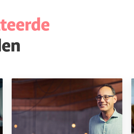
ateerde
len