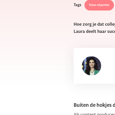
Tags
frisse eXpertise
Hoe zorg je dat coll
Laura deelt haar suc
Buiten de hokjes
Als content producer 