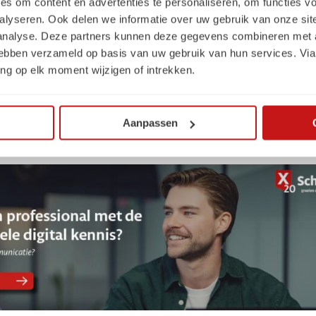
es om content en advertenties te personaliseren, om functies vo
alyseren. Ook delen we informatie over uw gebruik van onze sit
inggevende op het kaartje bij mijn afscheid. Voor mij geen 
 analyse. Deze partners kunnen deze gegevens combineren met a
 ronden. Door actuele vakkennis én creativiteit te combiner
 hebben verzameld op basis van uw gebruik van hun services. Via
act kunnen maken. De leergierige houding, nieuwsgierigheid
ng op elk moment wijzigen of intrekken.
als young professional meebrengt zijn van grote waarde voor
n en groeien.
Aanpassen