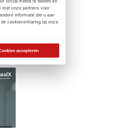
or social media te bieden en
e met onze partners voor
betere manier om mijn
ndere informatie die u aan
en, heb ik als young
 de cookieverklaring op onze
 en frisse
 elke organisatie die
Cookies accepteren