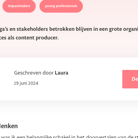
Impactmakers
young professionals
ega’s en stakeholders betrokken blijven in een grote orga
ces als content producer.
Geschreven door
Laura
De
19 juni 2024
 denken
was ik een belangrijke schakel in het doorvertalen van de s