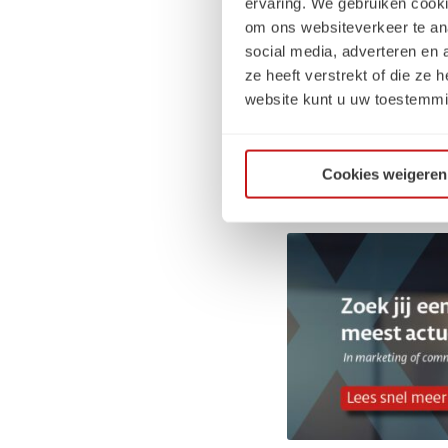
ervaring. We gebruiken cooki
om ons websiteverkeer te an
Dat schreef mijn leid
social media, adverteren en
eerste opdracht af te
ze heeft verstrekt of die ze
professional echt imp
website kunt u uw toestemmi
perspectieven die je 
wil blijven vernieuwe
Cookies weigeren