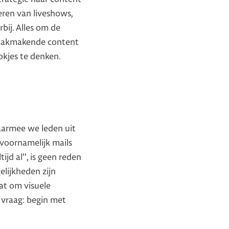
eren van liveshows,
bij. Alles om de
praakmakende content
hokjes te denken.
armee we leden uit
 voornamelijk mails
jd al’’, is geen reden
lijkheden zijn
aat om visuele
 vraag: begin met