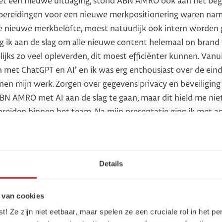
et een nieuwe uitdaging, stond ABN AMRO ook aan het beg
bereidingen voor een nieuwe merkpositionering waren namel
, de nieuwe merkbelofte, moest natuurlijk ook intern worde
ng ik aan de slag om alle nieuwe content helemaal on brand
ijks zo veel opleverden, dit moest efficiënter kunnen. Vanu
en met ChatGPT en AI’ en ik was erg enthousiast over de ei
nnen mijn werk. Zorgen over gegevens privacy en beveiligin
BN AMRO met AI aan de slag te gaan, maar dit hield me nie
spreiden binnen het team. Na mijn presentatie ging ik met a
 dit binnen de afdeling konden implementeren. Zo kwamen
organisatie voor het bouwen van een interne AI-tool. De ee
lag te gaan was gezet. Het inspireren van anderen en het de
Details
tief gevoel en meer drive om door te blijven gaan.
 van cookies
 Ze zijn niet eetbaar, maar spelen ze een cruciale rol in het pe
terug?’’