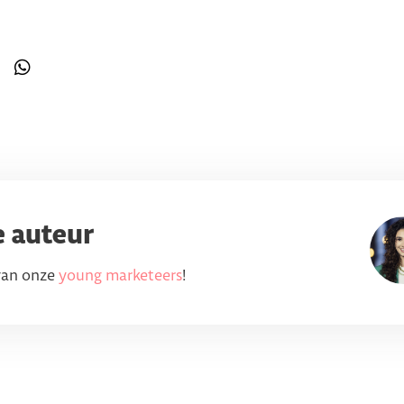
e auteur
 van onze
young marketeers
!