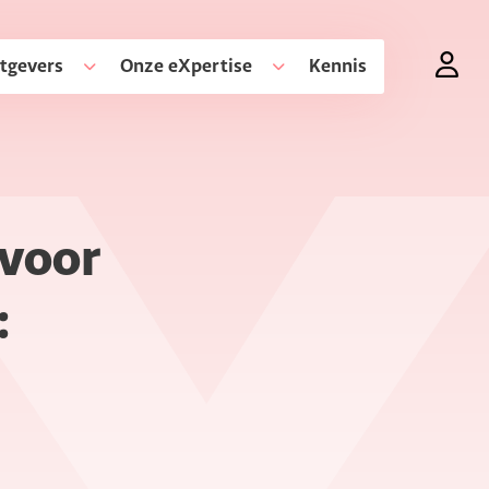
tgevers
Onze eXpertise
Kennis
 voor
: