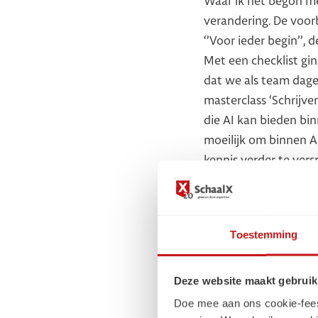
Waar ik net begon m
verandering. De voor
‘’Voor ieder begin’’
Met een checklist gi
dat we als team dagel
masterclass ‘Schrijv
die AI kan bieden bi
moeilijk om binnen A
kennis verder te ver
om te kijken hoe we
initiatief binnen de 
als afdeling aan de s
Toestemming
gaf mij echt een posi
Deze website maakt gebruik
Doe mee aan ons cookie-feest!
‘’Wanneer kom je 