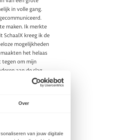
in van een grote
ijk in volle gang.
n gecommuniceerd.
 te maken. Ik merkte
it SchaalX kreeg ik de
ndeloze mogelijkheden
g maakten het helaas
t tegen om mijn
nderen aan de slag
 we op een bestaand
rste stap om hiermee
len van mijn kennis
Over
rsonaliseren van jouw digitale