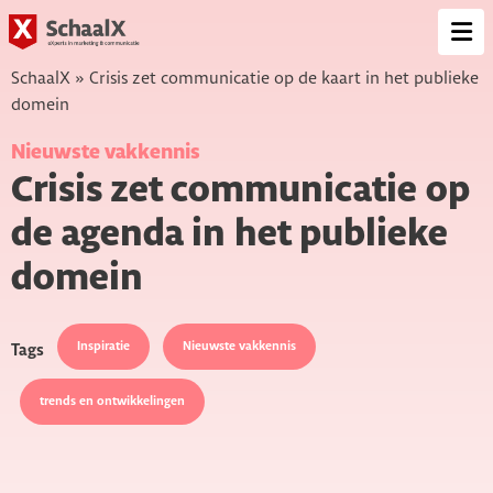
SchaalX
Op
me
SchaalX
»
Crisis zet communicatie op de kaart in het publieke
domein
Nieuwste vakkennis
Crisis zet communicatie op
de agenda in het publieke
domein
Inspiratie
Nieuwste vakkennis
Tags
trends en ontwikkelingen