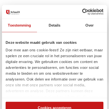
Toestemming
Details
Over
Deze website maakt gebruik van cookies
Doe mee aan ons cookie-feest! Ze zijn niet eetbaar, maar
spelen ze een cruciale rol in het personaliseren van jouw
digitale ervaring. We gebruiken cookies om content en
advertenties te personaliseren, om functies voor social
media te bieden en om ons websiteverkeer te
analyseren. Ook delen we informatie over uw gebruik van
onze site met onze partners voor social media,
Arbeidsmarkt
adverteren en analyse. Deze partners kunnen deze
gegevens combineren met andere informatie die u aan ze
Compliance externe inhuur:
heeft verstrekt of die ze hebben verzameld op basis van
Gelijkwaardig belonen
Cookies accepteren
uw gebruik van hun services. Via de cookieverklaring op