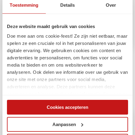
Toestemming
Details
Over
Deze website maakt gebruik van cookies
Doe mee aan ons cookie-feest! Ze zijn niet eetbaar, maar
spelen ze een cruciale rol in het personaliseren van jouw
digitale ervaring. We gebruiken cookies om content en
advertenties te personaliseren, om functies voor social
Arbeidsmarkt
media te bieden en om ons websiteverkeer te
Compliance externe inhuur:
analyseren. Ook delen we informatie over uw gebruik van
Gelijkwaardig belonen
onze site met onze partners voor social media,
adverteren en analyse. Deze partners kunnen deze
Update 2 - Gelijkwaardig belonen
gegevens combineren met andere informatie die u aan ze
heeft verstrekt of die ze hebben verzameld op basis van
Cookies accepteren
uw gebruik van hun services. Via de cookieverklaring op
onze website kunt u uw toestemming op elk moment
wijzigen of intrekken.
Aanpassen