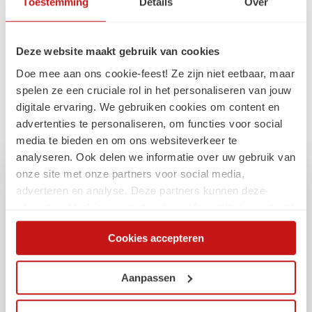
Over Ment
Toestemming
Details
Over
Ment Kuiper is bedrijfskundige en marketeer. De afgelopen
jaren succesvol geweest in het begeleiden van marketing en
Deze website maakt gebruik van cookies
communicatieprofessionals in het verbeteren van de eigen
performance. Geestelijk vader en ontwikkelaar van het
Doe mee aan ons cookie-feest! Ze zijn niet eetbaar, maar
gedachtegoed van NextAcademy (in samenwerking met
spelen ze een cruciale rol in het personaliseren van jouw
onder andere Arko van Brakel en Lectric).
digitale ervaring. We gebruiken cookies om content en
advertenties te personaliseren, om functies voor social
Ment is inspirator, deskundige, coach, auteur, dagvoorzitter en
media te bieden en om ons websiteverkeer te
spreker.
analyseren. Ook delen we informatie over uw gebruik van
onze site met onze partners voor social media,
Wil je meer weten?
adverteren en analyse. Deze partners kunnen deze
Meer informatie over de mogelijkheden voor
gegevens combineren met andere informatie die u aan ze
training en ontwikkeling in jouw team? Marieke
heeft verstrekt of die ze hebben verzameld op basis van
vertelt je graag meer.
Cookies accepteren
uw gebruik van hun services. Via de cookieverklaring op
Marieke van Heek
onze website kunt u uw toestemming op elk moment
0647322934
wijzigen of intrekken.
Aanpassen
Whatsapp
marieke.vanheek@schaalx.nl