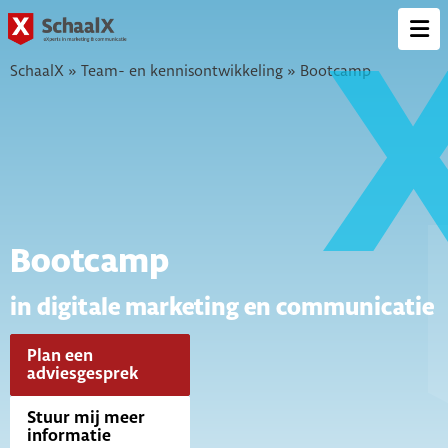
SchaalX
Op
me
SchaalX
»
Team- en kennisontwikkeling
»
Bootcamp
Bootcamp
in digitale marketing en communicatie
Plan een
adviesgesprek
Stuur mij meer
informatie