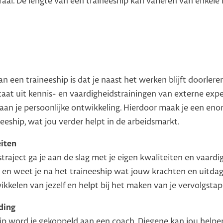
raal. De lengte van een traineeship kan variëren van enkel
n een traineeship is dat je naast het werken blijft doorlere
taat uit kennis- en vaardigheidstrainingen van externe exp
aan je persoonlijke ontwikkeling. Hierdoor maak je een en
neeship, wat jou verder helpt in de arbeidsmarkt.
eiten
straject ga je aan de slag met je eigen kwaliteiten en vaard
n en weet je na het traineeship wat jouw krachten en uitdagi
twikkelen van jezelf en helpt bij het maken van je vervolgsta
ding
hip word je gekoppeld aan een coach. Diegene kan jou help