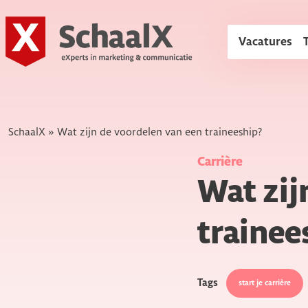
SchaalX
Vacatures
SchaalX
»
Wat zijn de voordelen van een traineeship?
Carrière
Wat zij
trainee
Tags
start je carrière