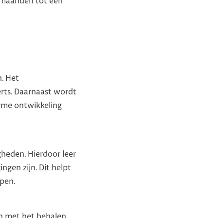
e maanden tot een
n. Het
erts. Daarnaast wordt
orme ontwikkeling
igheden. Hierdoor leer
ngen zijn. Dit helpt
ppen.
en met het behalen