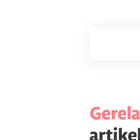
Gerel
artike