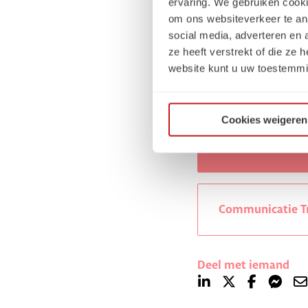
ervaring. We gebruiken cooki
Weet je daarentegen 
om ons websiteverkeer te an
waarbij je opdrachten
social media, adverteren en
intercompany trainees
ze heeft verstrekt of die ze
website kunt u uw toestemmi
nemen. SchaalX biedt
Benieuwd naar onze 
Cookies weigeren
Digital Marketin
Communicatie T
Deel met iemand