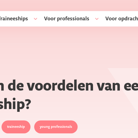
Traineeships
Voor professionals
Voor opdrach
n de voordelen van e
ship?
traineeship
young professionals