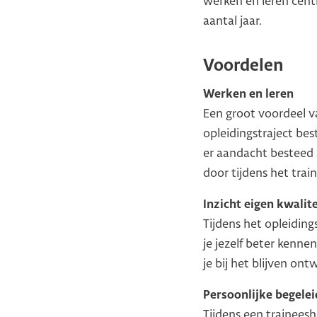
werken en leren cent
aantal jaar.
Voordelen
Werken en leren
Een groot voordeel va
opleidingstraject bes
er aandacht besteed 
door tijdens het trai
Inzicht eigen kwalit
Tijdens het opleiding
je jezelf beter kenne
je bij het blijven on
Persoonlijke begelei
Tijdens een trainees