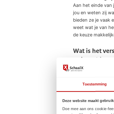
Aan het einde van j
jou en weten zij w
bieden ze je vaak 
weet wat je van he
de keuze makkelijk
Wat is het ve
traineeship?
Bij een incompany t
Toestemming
binnen de organisat
jou past. Weet je b
helemaal zeker wel
Deze website maakt gebruik
goed bij je.
Doe mee aan ons cookie-feest!