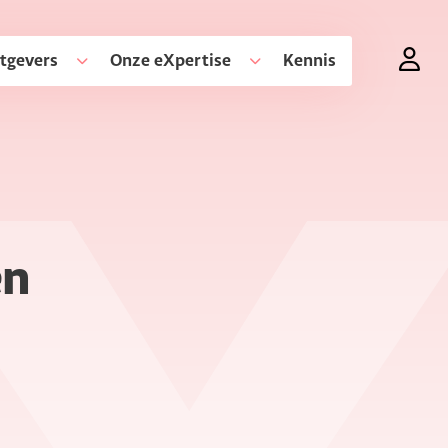
tgevers
Onze eXpertise
Kennis
en