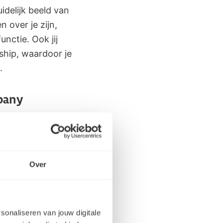
idelijk beeld van
 over je zijn,
nctie. Ook jij
ship, waardoor je
n.
mpany
atie. Je kunt
Over
r wat het beste bij
r ben je nog niet
ip waarschijnlijk
rsonaliseren van jouw digitale