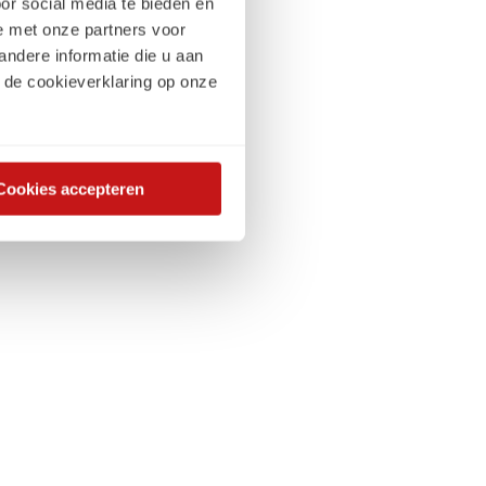
or social media te bieden en
 is een traineeship
e met onze partners voor
m je een
ndere informatie die u aan
e in de keuken te
 de cookieverklaring op onze
voor communicatie.
Cookies accepteren