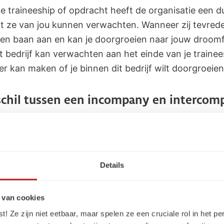
e traineeship of opdracht heeft de organisatie een du
at ze van jou kunnen verwachten. Wanneer zij tevreden
een baan aan en kan je doorgroeien naar jouw droomfu
t bedrijf kan verwachten aan het einde van je trainee
er kan maken of je binnen dit bedrijf wilt doorgroeie
rschil tussen een incompany en interco
raineeship volg je het traineeship binnen één organis
Details
ie verschillende rollen vervullen en komt er zo achte
ijvoorbeeld al welk type organisatie je leuk vindt, maa
ke rol bij jou past? Dan past een incompany traineesh
 van cookies
 Ze zijn niet eetbaar, maar spelen ze een cruciale rol in het pe