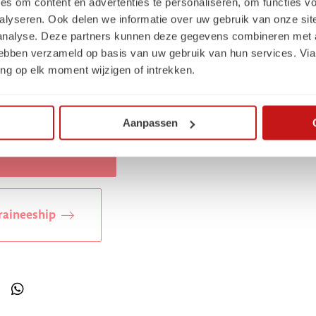
es om content en advertenties te personaliseren, om functies vo
nog niet zo goed welke sector je het meest aanspreekt? Dan
alyseren. Ook delen we informatie over uw gebruik van onze sit
 bij verschillende organisaties vervult goed bij jou. Dit noe
 analyse. Deze partners kunnen deze gegevens combineren met a
hip. Een ideale kans om bij meerdere organisaties een kijkj
 hebben verzameld op basis van uw gebruik van hun services. Via
ng op elk moment wijzigen of intrekken.
 een intercompany traineeship voor digital marketing en 
traineeships?
Aanpassen
g Traineeship
raineeship