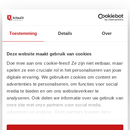
Toestemming
Details
Over
Deze website maakt gebruik van cookies
Doe mee aan ons cookie-feest! Ze zijn niet eetbaar, maar
spelen ze een cruciale rol in het personaliseren van jouw
digitale ervaring. We gebruiken cookies om content en
advertenties te personaliseren, om functies voor social
media te bieden en om ons websiteverkeer te
analyseren. Ook delen we informatie over uw gebruik van
onze site met onze partners voor social media,
adverteren en analyse. Deze partners kunnen deze
Impactmakers
gegevens combineren met andere informatie die u aan ze
heeft verstrekt of die ze hebben verzameld op basis van
Hoe ik complexe inhoud begrijpelijk maak