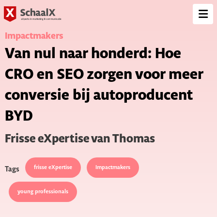
SchaalX
Op
me
Impactmakers
Van nul naar honderd: Hoe
CRO en SEO zorgen voor meer
conversie bij autoproducent
BYD
Frisse eXpertise van Thomas
frisse eXpertise
Impactmakers
Tags
young professionals