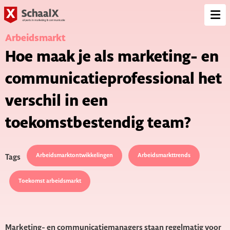
SchaalX
Op
me
Arbeidsmarkt
Hoe maak je als marketing- en
communicatieprofessional het
verschil in een
toekomstbestendig team?
Arbeidsmarktontwikkelingen
Arbeidsmarkttrends
Tags
Toekomst arbeidsmarkt
Marketing- en communicatiemanagers staan regelmatig voor