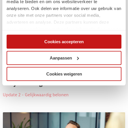
media te bieden en om ons websiteverkeer te
analyseren. Ook delen we informatie over uw gebruik van
onze site met onze partners voor social media,
adverteren en analyse. Deze partners kunnen deze
gegevens combineren met andere informatie die u aan ze
heeft verstrekt of die ze hebben verzameld op basis van
Cookies accepteren
uw gebruik van hun services. Via de cookieverklaring op
onze website kunt u uw toestemming op elk moment
wijzigen of intrekken.
Aanpassen
Arbeidsmarkt
Cookies weigeren
Compliance externe inhuur:
Gelijkwaardig belonen
Update 2 - Gelijkwaardig belonen