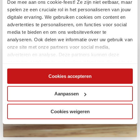
Doe mee aan ons cookie-feest! Ze zijn niet eetbaar, maar
Compliance externe inhuur:
spelen ze een cruciale rol in het personaliseren van jouw
Gelijkwaardig belonen
digitale ervaring. We gebruiken cookies om content en
advertenties te personaliseren, om functies voor social
Update 2 - Gelijkwaardig belonen
media te bieden en om ons websiteverkeer te
analyseren. Ook delen we informatie over uw gebruik van
onze site met onze partners voor social media,
adverteren en analyse. Deze partners kunnen deze
gegevens combineren met andere informatie die u aan ze
heeft verstrekt of die ze hebben verzameld op basis van
Cookies accepteren
uw gebruik van hun services. Via de cookieverklaring op
onze website kunt u uw toestemming op elk moment
wijzigen of intrekken.
Aanpassen
Cookies weigeren