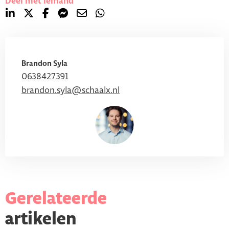
Deel met iemand
Brandon Syla
0638427391
brandon.syla@schaalx.nl
Gerelateerde
artikelen