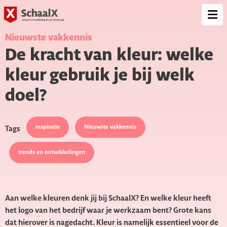
SchaalX
Op
me
Nieuwste vakkennis
De kracht van kleur: welke
kleur gebruik je bij welk
doel?
Inspiratie
Nieuwste vakkennis
Tags
trends en ontwikkelingen
Aan welke kleuren denk jij bij SchaalX? En welke kleur heeft
het logo van het bedrijf waar je werkzaam bent? Grote kans
dat hierover is nagedacht. Kleur is namelijk essentieel voor de