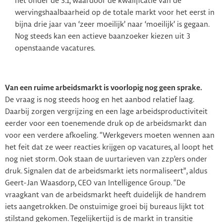
nét onder de 3:1, waardoor de kwalificatie van de
wervingshaalbaarheid op de totale markt voor het eerst in
bijna drie jaar van ‘zeer moeilijk’ naar ‘moeilijk’ is gegaan.
Nog steeds kan een actieve baanzoeker kiezen uit 3
openstaande vacatures.
Van een ruime arbeidsmarkt is voorlopig nog geen sprake.
De vraag is nog steeds hoog en het aanbod relatief laag.
Daarbij zorgen vergrijzing en een lage arbeidsproductiviteit
eerder voor een toenemende druk op de arbeidsmarkt dan
voor een verdere afkoeling. “Werkgevers moeten wennen aan
het feit dat ze weer reacties krijgen op vacatures, al loopt het
nog niet storm. Ook staan de uurtarieven van zzp’ers onder
druk. Signalen dat de arbeidsmarkt iets normaliseert”, aldus
Geert-Jan Waasdorp, CEO van Intelligence Group. “De
vraagkant van de arbeidsmarkt heeft duidelijk de handrem
iets aangetrokken. De onstuimige groei bij bureaus lijkt tot
stilstand gekomen. Tegelijkertijd is de markt in transitie