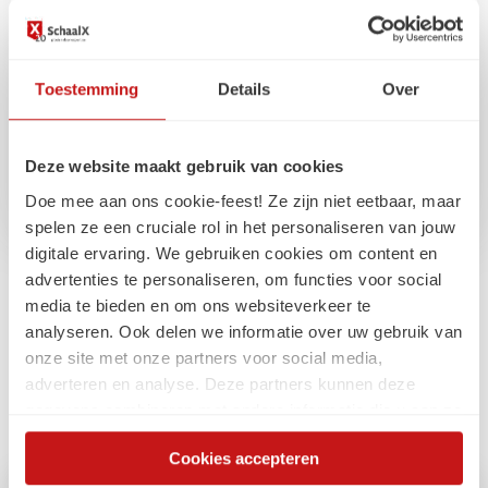
Marieke van Heek
0647322934
Toestemming
Details
Over
marieke.vanheek@schaalx.nl
Deze website maakt gebruik van cookies
Doe mee aan ons cookie-feest! Ze zijn niet eetbaar, maar
spelen ze een cruciale rol in het personaliseren van jouw
digitale ervaring. We gebruiken cookies om content en
advertenties te personaliseren, om functies voor social
media te bieden en om ons websiteverkeer te
Gerelateerde
analyseren. Ook delen we informatie over uw gebruik van
onze site met onze partners voor social media,
artikelen
adverteren en analyse. Deze partners kunnen deze
gegevens combineren met andere informatie die u aan ze
heeft verstrekt of die ze hebben verzameld op basis van
Cookies accepteren
uw gebruik van hun services. Via de cookieverklaring op