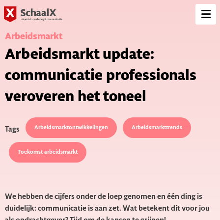
SchaalX
Op
me
Arbeidsmarkt
Arbeidsmarkt update:
communicatie professionals
veroveren het toneel
Arbeidsmarktontwikkelingen
Arbeidsmarkttrends
Tags
Toekomst arbeidsmarkt
We hebben de cijfers onder de loep genomen en één ding is
duidelijk: communicatie is aan zet. Wat betekent dit voor jou