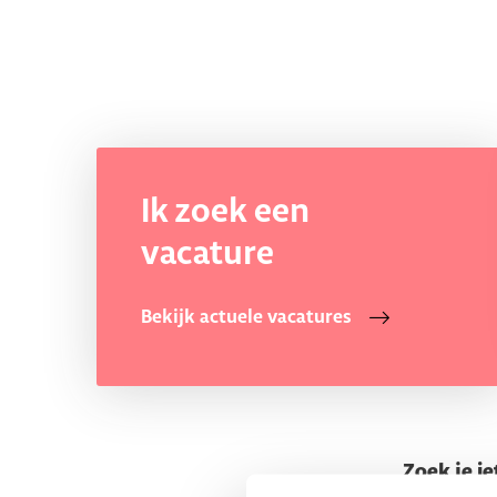
Ik zoek een
vacature
Bekijk actuele vacatures
Zoek je ie