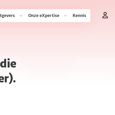
tgevers
Onze eXpertise
Kennis
 die
er).