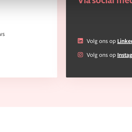
Via social me
ws
Volg ons op
Linke
Volg ons op
Insta