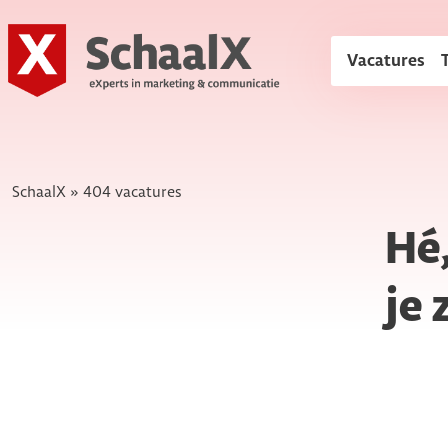
SchaalX
Vacatures
SchaalX
»
404 vacatures
Hé,
je 