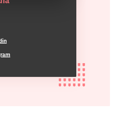
dia
din
gram