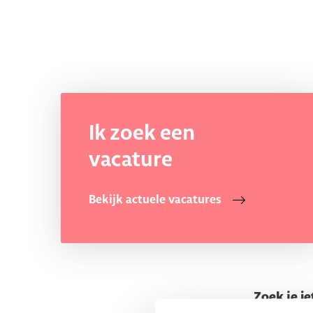
Ik zoek een
vacature
Bekijk actuele vacatures
Zoek je ie