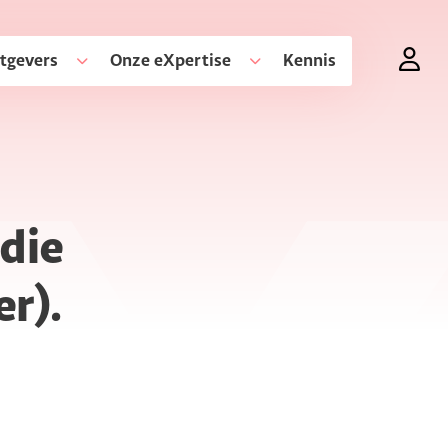
tgevers
Onze eXpertise
Kennis
 die
er).