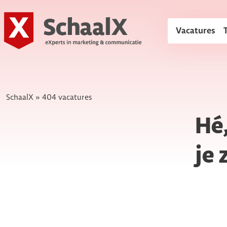
SchaalX
Vacatures
SchaalX
»
404 vacatures
Hé,
je 