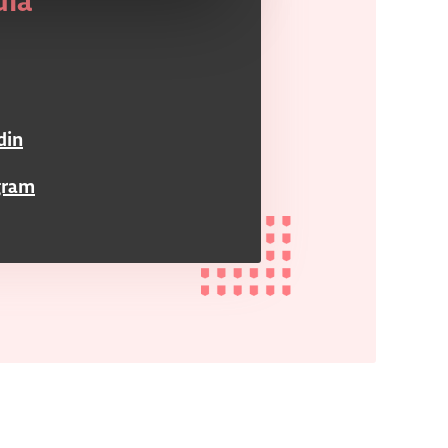
dia
din
gram