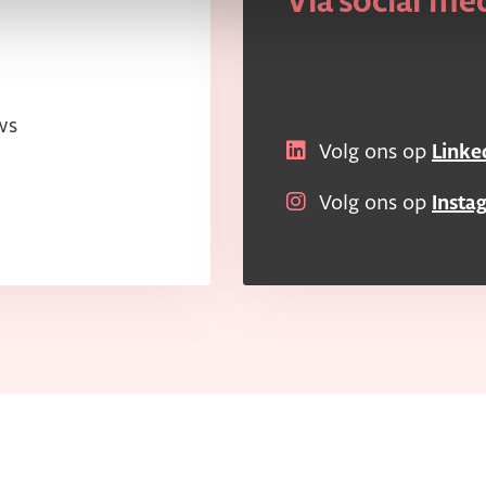
Via social me
ws
Volg ons op
Linke
Volg ons op
Insta