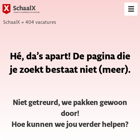
SchaalX
Op
me
SchaalX
»
404 vacatures
Hé, da’s apart! De pagina die
je zoekt bestaat niet (meer).
Niet getreurd, we pakken gewoon
door!
Hoe kunnen we jou verder helpen?