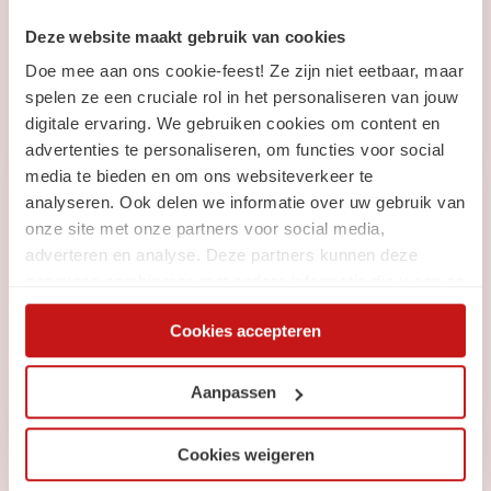
Blijf op de hoogte
van
Deze website maakt gebruik van cookies
Doe mee aan ons cookie-feest! Ze zijn niet eetbaar, maar
SchaalX
spelen ze een cruciale rol in het personaliseren van jouw
digitale ervaring. We gebruiken cookies om content en
advertenties te personaliseren, om functies voor social
media te bieden en om ons websiteverkeer te
Nieuwsbrief
analyseren. Ook delen we informatie over uw gebruik van
Ontvang elke maand de laatste:
onze site met onze partners voor social media,
adverteren en analyse. Deze partners kunnen deze
Vacatures
gegevens combineren met andere informatie die u aan ze
Carrièretips, blogs & nieuws
heeft verstrekt of die ze hebben verzameld op basis van
Cookies accepteren
uw gebruik van hun services. Via de cookieverklaring op
onze website kunt u uw toestemming op elk moment
Inschrijven
wijzigen of intrekken.
Aanpassen
Cookies weigeren