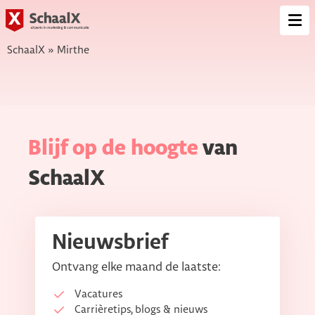
SchaalX
Op
me
SchaalX
»
Mirthe
Blijf op de hoogte
van
SchaalX
Nieuwsbrief
Ontvang elke maand de laatste:
Vacatures
Carrièretips, blogs & nieuws