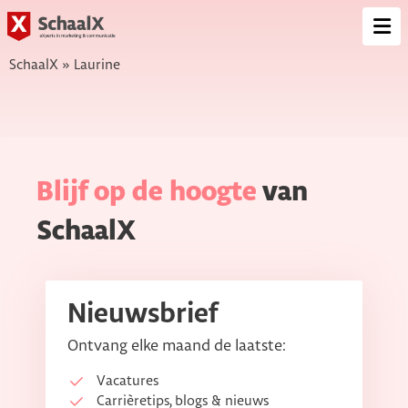
SchaalX
Op
me
SchaalX
»
Laurine
Blijf op de hoogte
van
SchaalX
Nieuwsbrief
Ontvang elke maand de laatste:
Vacatures
Carrièretips, blogs & nieuws