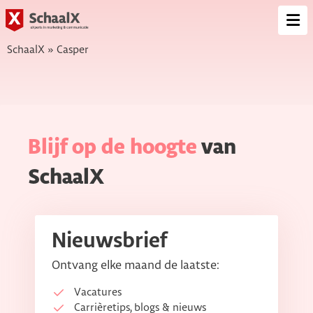
SchaalX
Op
me
SchaalX
»
Casper
Blijf op de hoogte
van
SchaalX
Nieuwsbrief
Ontvang elke maand de laatste:
Vacatures
Carrièretips, blogs & nieuws