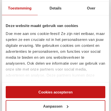
Toestemming
Details
Over
Deze website maakt gebruik van cookies
Doe mee aan ons cookie-feest! Ze zijn niet eetbaar, maar
spelen ze een cruciale rol in het personaliseren van jouw
digitale ervaring. We gebruiken cookies om content en
Gerelateerde
advertenties te personaliseren, om functies voor social
artikelen
media te bieden en om ons websiteverkeer te
analyseren. Ook delen we informatie over uw gebruik van
onze site met onze partners voor social media,
adverteren en analyse. Deze partners kunnen deze
gegevens combineren met andere informatie die u aan ze
heeft verstrekt of die ze hebben verzameld op basis van
Cookies accepteren
uw gebruik van hun services. Via de cookieverklaring op
onze website kunt u uw toestemming op elk moment
wijzigen of intrekken.
Aanpassen