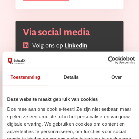
Via social media
Volg ons op
Linkedin
Volg ons op
Instagram
Toestemming
Details
Over
Deze website maakt gebruik van cookies
Doe mee aan ons cookie-feest! Ze zijn niet eetbaar, maar
spelen ze een cruciale rol in het personaliseren van jouw
Jouw carrière
digitale ervaring. We gebruiken cookies om content en
advertenties te personaliseren, om functies voor social
Start met een digital traineeship
media te bieden en om ons websiteverkeer te analyseren.