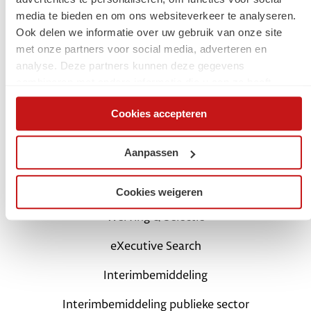
media te bieden en om ons websiteverkeer te analyseren.
Start met een digital traineeship
Ook delen we informatie over uw gebruik van onze site
met onze partners voor social media, adverteren en
Carrièretips en blogs
analyse. Deze partners kunnen deze gegevens
combineren met andere informatie die u aan ze heeft
Schrijf je in als kandidaat
verstrekt of die ze hebben verzameld op basis van uw
Cookies accepteren
gebruik van hun services. Via de cookieverklaring op onze
Login Mijn SchaalX
website kunt u uw toestemming op elk moment wijzigen of
Voor opdrachtgevers
intrekken.
Aanpassen
SchaalX professionals
Cookies weigeren
Werving & Selectie
eXecutive Search
Interimbemiddeling
Interimbemiddeling publieke sector