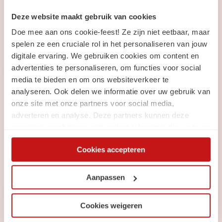
Blijf op de hoogte
van
Deze website maakt gebruik van cookies
Doe mee aan ons cookie-feest! Ze zijn niet eetbaar, maar
SchaalX
spelen ze een cruciale rol in het personaliseren van jouw
digitale ervaring. We gebruiken cookies om content en
advertenties te personaliseren, om functies voor social
media te bieden en om ons websiteverkeer te
Nieuwsbrief
analyseren. Ook delen we informatie over uw gebruik van
Ontvang elke maand de laatste:
onze site met onze partners voor social media,
adverteren en analyse. Deze partners kunnen deze
Vacatures
gegevens combineren met andere informatie die u aan ze
Carrièretips, blogs & nieuws
heeft verstrekt of die ze hebben verzameld op basis van
Cookies accepteren
uw gebruik van hun services. Via de cookieverklaring op
onze website kunt u uw toestemming op elk moment
Inschrijven
wijzigen of intrekken.
Aanpassen
Cookies weigeren