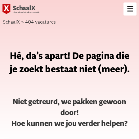
SchaalX
Op
me
SchaalX
»
404 vacatures
Hé, da’s apart! De pagina die
je zoekt bestaat niet (meer).
Niet getreurd, we pakken gewoon
door!
Hoe kunnen we jou verder helpen?