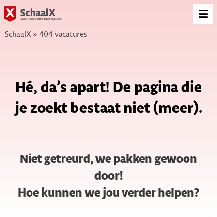
SchaalX
Op
me
SchaalX
»
404 vacatures
Hé, da’s apart! De pagina die
je zoekt bestaat niet (meer).
Niet getreurd, we pakken gewoon
door!
Hoe kunnen we jou verder helpen?