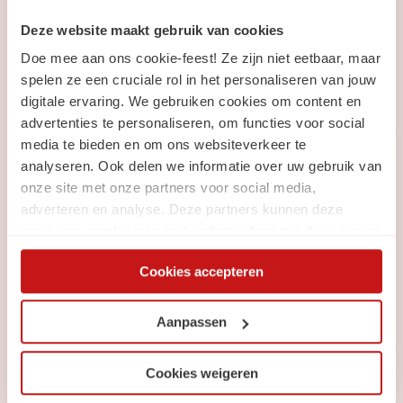
Blijf op de hoogte
van
Deze website maakt gebruik van cookies
Doe mee aan ons cookie-feest! Ze zijn niet eetbaar, maar
SchaalX
spelen ze een cruciale rol in het personaliseren van jouw
digitale ervaring. We gebruiken cookies om content en
advertenties te personaliseren, om functies voor social
media te bieden en om ons websiteverkeer te
Nieuwsbrief
analyseren. Ook delen we informatie over uw gebruik van
Ontvang elke maand de laatste:
onze site met onze partners voor social media,
adverteren en analyse. Deze partners kunnen deze
Vacatures
gegevens combineren met andere informatie die u aan ze
Carrièretips, blogs & nieuws
heeft verstrekt of die ze hebben verzameld op basis van
Cookies accepteren
uw gebruik van hun services. Via de cookieverklaring op
onze website kunt u uw toestemming op elk moment
Inschrijven
wijzigen of intrekken.
Aanpassen
Cookies weigeren