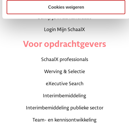
Carrièretips en blogs
Cookies weigeren
Schrijf je in als kandidaat
Login Mijn SchaalX
Voor opdrachtgevers
SchaalX professionals
Werving & Selectie
eXecutive Search
Interimbemiddeling
Interimbemiddeling publieke sector
Team- en kennisontwikkeling