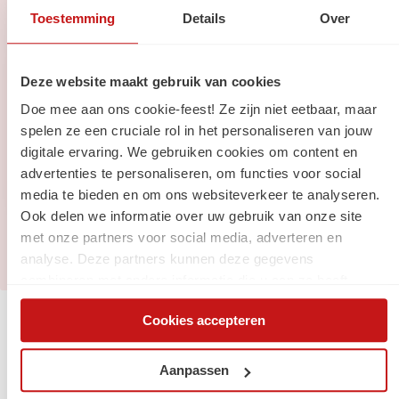
Toestemming
Details
Over
Via social media
Deze website maakt gebruik van cookies
Doe mee aan ons cookie-feest! Ze zijn niet eetbaar, maar
Volg ons op
Linkedin
spelen ze een cruciale rol in het personaliseren van jouw
digitale ervaring. We gebruiken cookies om content en
Volg ons op
Instagram
advertenties te personaliseren, om functies voor social
media te bieden en om ons websiteverkeer te analyseren.
Ook delen we informatie over uw gebruik van onze site
met onze partners voor social media, adverteren en
analyse. Deze partners kunnen deze gegevens
combineren met andere informatie die u aan ze heeft
verstrekt of die ze hebben verzameld op basis van uw
Cookies accepteren
gebruik van hun services. Via de cookieverklaring op onze
Jouw carrière
website kunt u uw toestemming op elk moment wijzigen of
intrekken.
Aanpassen
Start met een digital traineeship