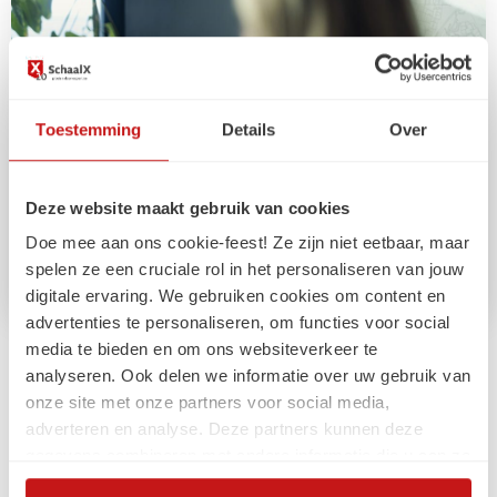
Toestemming
Details
Over
Deze website maakt gebruik van cookies
Doe mee aan ons cookie-feest! Ze zijn niet eetbaar, maar
spelen ze een cruciale rol in het personaliseren van jouw
digitale ervaring. We gebruiken cookies om content en
advertenties te personaliseren, om functies voor social
media te bieden en om ons websiteverkeer te
Carrière
analyseren. Ook delen we informatie over uw gebruik van
onze site met onze partners voor social media,
Werkgeluk is geen pingpongtafel
adverteren en analyse. Deze partners kunnen deze
gegevens combineren met andere informatie die u aan ze
heeft verstrekt of die ze hebben verzameld op basis van