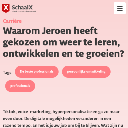
SchaalX
Op
me
Carrière
Waarom Jeroen heeft
gekozen om weer te leren,
ontwikkelen en te groeien?
De beste professionals
persoonlijke ontwikkeling
Tags
professionals
Tiktok, voice-marketing, hyperpersonalisatie en ga zo maar
even door. De digitale mogelijkheden veranderen in een
razend tempo. En het is jouw job om bij te blijven. Wat zijn nu