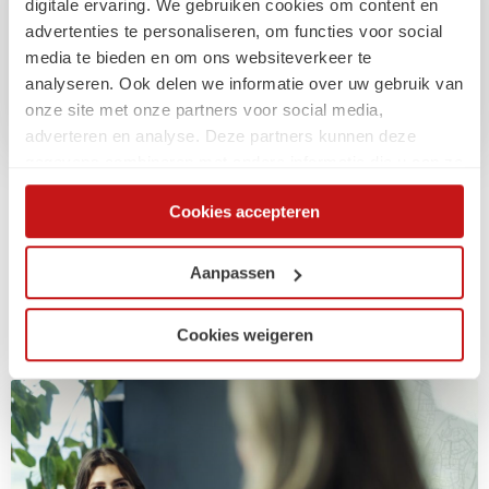
digitale ervaring. We gebruiken cookies om content en
Tijd om weer te leren, ontwikkelen en groeien
advertenties te personaliseren, om functies voor social
media te bieden en om ons websiteverkeer te
analyseren. Ook delen we informatie over uw gebruik van
onze site met onze partners voor social media,
adverteren en analyse. Deze partners kunnen deze
gegevens combineren met andere informatie die u aan ze
heeft verstrekt of die ze hebben verzameld op basis van
Cookies accepteren
uw gebruik van hun services. Via de cookieverklaring op
Gerelateerde
onze website kunt u uw toestemming op elk moment
wijzigen of intrekken.
artikelen
Aanpassen
Cookies weigeren