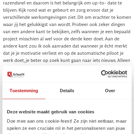
razendsnel en daarom is het belangrijk om up-to- date te
blijven. Kijk rond wat er gebeurt en zorg ervoor dat je
verschillende werkomgevingen ziet. Dit om erachter te komen
waar jij het gelukkigst van wordt. Probeer ook zeker dingen
van een andere kant te bekijken, zelfs wanneer je een bepaald
project misschien al wel voor de derde keer doet. Aan de
andere kant zou ik ook aanraden dat wanneer je écht merkt
dat je je motivatie verliest en op de automatische piloot je
werk doet, je beter op zoek kunt gaan naar iets nieuws. Alleen
door nieuwe dingen te proberen kom je verder: je ontdekt
wat je leuk vindt, waar je krachten liggen én waar je
uiteindelijk misschien naartoe wilt.”
Toestemming
Details
Over
Deel met iemand
Deze website maakt gebruik van cookies
Doe mee aan ons cookie-feest! Ze zijn niet eetbaar, maar
spelen ze een cruciale rol in het personaliseren van jouw