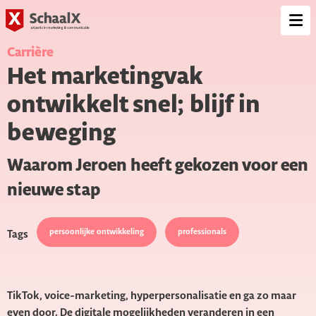
SchaalX
Op
me
Carrière
Het marketingvak
ontwikkelt snel; blijf in
beweging
Waarom Jeroen heeft gekozen
voor een
nieuwe stap
persoonlijke ontwikkeling
professionals
Tags
TikTok, voice-marketing, hyperpersonalisatie en ga zo maar
even door. De digitale mogelijkheden veranderen in een