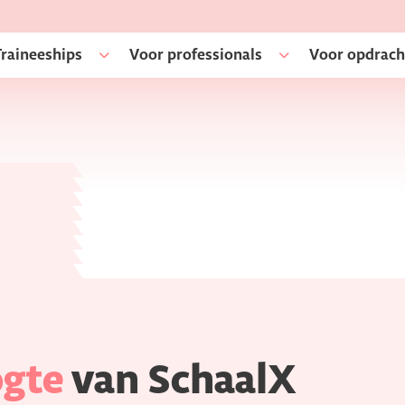
Traineeships
Voor professionals
Voor opdrach
ogte
van SchaalX