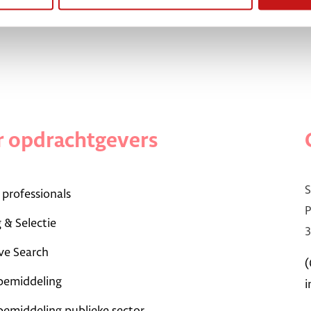
 opdrachtgevers
S
 professionals
P
 & Selectie
3
ve Search
(
bemiddeling
i