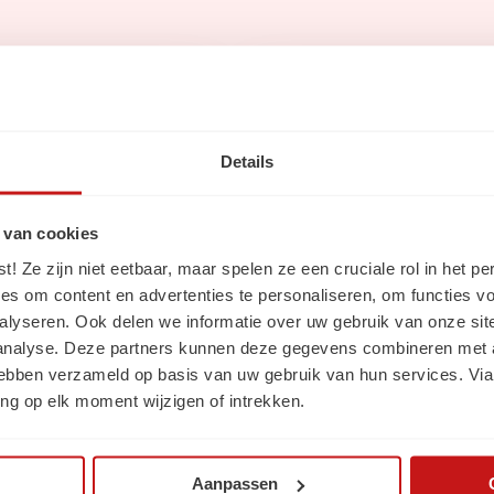
Via social me
Details
 van cookies
ws
 Ze zijn niet eetbaar, maar spelen ze een cruciale rol in het pe
Volg ons op
Linke
es om content en advertenties te personaliseren, om functies vo
alyseren. Ook delen we informatie over uw gebruik van onze sit
Volg ons op
Insta
 analyse. Deze partners kunnen deze gegevens combineren met a
 hebben verzameld op basis van uw gebruik van hun services. Via
ng op elk moment wijzigen of intrekken.
Aanpassen