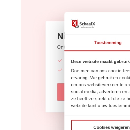
Nieuwsbrief
Toestemming
Ontvang elke maand de laatste:
Vacatures
Deze website maakt gebruik
Carrièretips, blogs & nieu
Doe mee aan ons cookie-feest!
ervaring. We gebruiken cooki
om ons websiteverkeer te an
social media, adverteren en
Inschrijven
ze heeft verstrekt of die ze
website kunt u uw toestemmi
Cookies weigeren