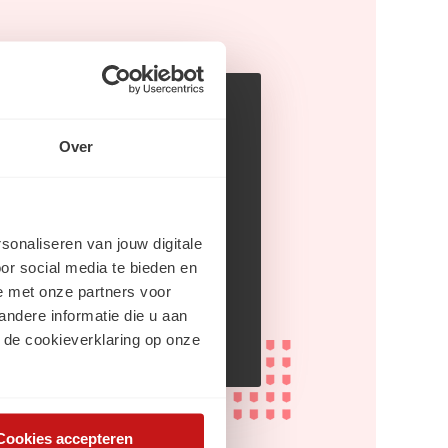
dia
Over
rsonaliseren van jouw digitale
din
or social media te bieden en
e met onze partners voor
gram
ndere informatie die u aan
 de cookieverklaring op onze
Cookies accepteren