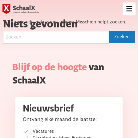
SchaalX
Op
me
Niets gevonden
We kunnen dit helaas niet vinden. Misschien helpt zoeken.
Blijf op de hoogte
van
SchaalX
Nieuwsbrief
Ontvang elke maand de laatste:
Vacatures