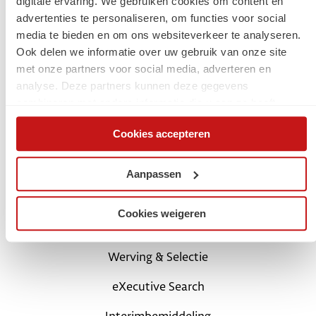
digitale ervaring. We gebruiken cookies om content en
advertenties te personaliseren, om functies voor social
Jouw carrière
media te bieden en om ons websiteverkeer te analyseren.
Ook delen we informatie over uw gebruik van onze site
Start met een digital traineeship
met onze partners voor social media, adverteren en
analyse. Deze partners kunnen deze gegevens
Carrièretips en blogs
combineren met andere informatie die u aan ze heeft
verstrekt of die ze hebben verzameld op basis van uw
Schrijf je in als kandidaat
Cookies accepteren
gebruik van hun services. Via de cookieverklaring op onze
website kunt u uw toestemming op elk moment wijzigen of
Login Mijn SchaalX
intrekken.
Aanpassen
Voor opdrachtgevers
Cookies weigeren
SchaalX professionals
Werving & Selectie
eXecutive Search