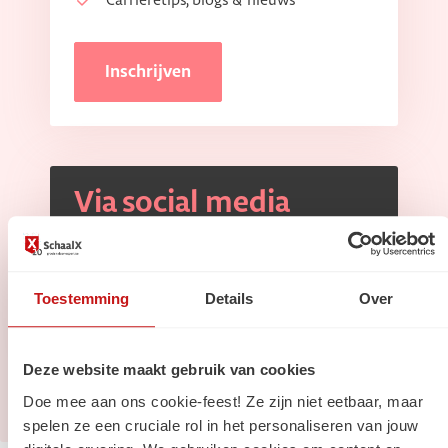
Carrièretips, blogs & nieuws
Inschrijven
Via social media
Volg ons op
Linkedin
Volg ons op
Instagram
Toestemming
Details
Over
Deze website maakt gebruik van cookies
Doe mee aan ons cookie-feest! Ze zijn niet eetbaar, maar
spelen ze een cruciale rol in het personaliseren van jouw