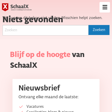
SchaalX
Op
me
Niets gevonden
We kunnen dit helaas niet vinden. Misschien helpt zoeken.
Blijf op de hoogte
van
SchaalX
Nieuwsbrief
Ontvang elke maand de laatste:
Vacatures