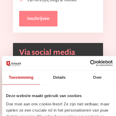
Carrièretips, blogs & nieuws
Inschrijven
Via social media
Volg ons op
Linkedin
Volg ons op
Instagram
Toestemming
Details
Over
Deze website maakt gebruik van cookies
Doe mee aan ons cookie-feest! Ze zijn niet eetbaar, maar
spelen ze een cruciale rol in het personaliseren van jouw