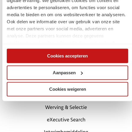
digitale ervaring. We gebruiken cookies om content en
advertenties te personaliseren, om functies voor social
Jouw carrière
media te bieden en om ons websiteverkeer te analyseren.
Ook delen we informatie over uw gebruik van onze site
Start met een digital traineeship
met onze partners voor social media, adverteren en
analyse. Deze partners kunnen deze gegevens
Carrièretips en blogs
combineren met andere informatie die u aan ze heeft
verstrekt of die ze hebben verzameld op basis van uw
Schrijf je in als kandidaat
Cookies accepteren
gebruik van hun services. Via de cookieverklaring op onze
website kunt u uw toestemming op elk moment wijzigen of
Login Mijn SchaalX
intrekken.
Aanpassen
Voor opdrachtgevers
Cookies weigeren
SchaalX professionals
Werving & Selectie
eXecutive Search