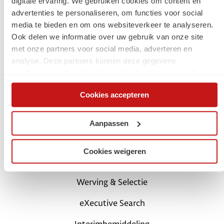
digitale ervaring. We gebruiken cookies om content en
advertenties te personaliseren, om functies voor social
Jouw carrière
media te bieden en om ons websiteverkeer te analyseren.
Ook delen we informatie over uw gebruik van onze site
Start met een digital traineeship
met onze partners voor social media, adverteren en
analyse. Deze partners kunnen deze gegevens
Carrièretips en blogs
combineren met andere informatie die u aan ze heeft
verstrekt of die ze hebben verzameld op basis van uw
Schrijf je in als kandidaat
Cookies accepteren
gebruik van hun services. Via de cookieverklaring op onze
website kunt u uw toestemming op elk moment wijzigen of
Login Mijn SchaalX
intrekken.
Aanpassen
Voor opdrachtgevers
Cookies weigeren
SchaalX professionals
Werving & Selectie
eXecutive Search