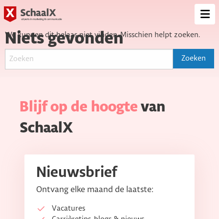
SchaalX
Op
me
Niets gevonden
We kunnen dit helaas niet vinden. Misschien helpt zoeken.
Blijf op de hoogte
van
SchaalX
Nieuwsbrief
Ontvang elke maand de laatste:
Vacatures