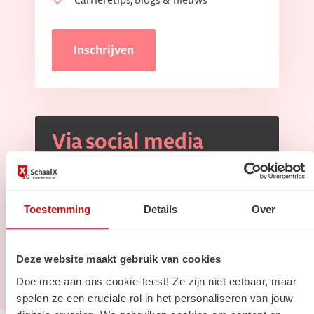
Carrièretips, blogs & nieuws
Inschrijven
Via social media
Volg ons op
Linkedin
Volg ons op
Instagram
Toestemming
Details
Over
Deze website maakt gebruik van cookies
Doe mee aan ons cookie-feest! Ze zijn niet eetbaar, maar
spelen ze een cruciale rol in het personaliseren van jouw