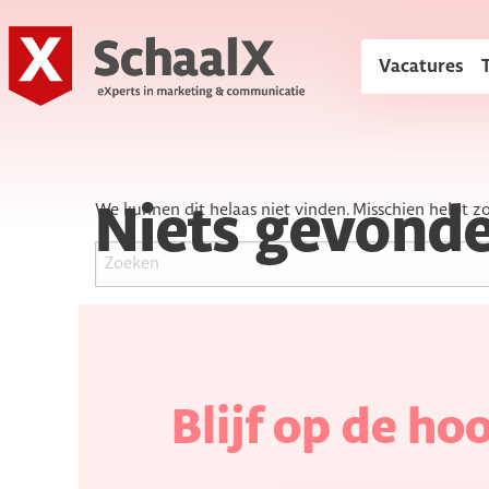
SchaalX
Vacatures
We kunnen dit helaas niet vinden. Misschien helpt z
Niets gevond
Blijf op de ho