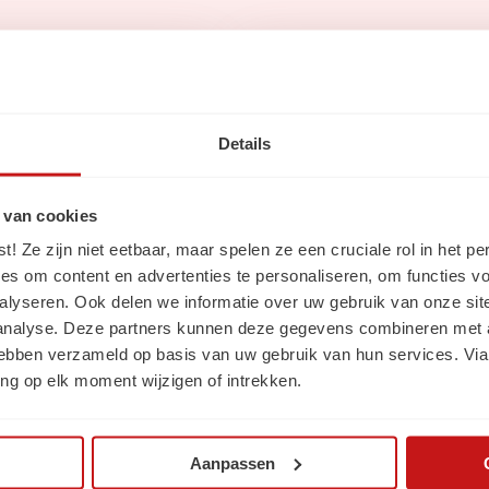
Via social me
Details
 van cookies
ws
 Ze zijn niet eetbaar, maar spelen ze een cruciale rol in het pe
Volg ons op
Linke
es om content en advertenties te personaliseren, om functies vo
alyseren. Ook delen we informatie over uw gebruik van onze sit
Volg ons op
Insta
 analyse. Deze partners kunnen deze gegevens combineren met a
 hebben verzameld op basis van uw gebruik van hun services. Via
ng op elk moment wijzigen of intrekken.
Aanpassen