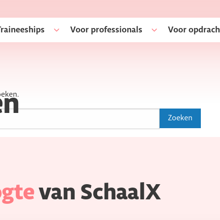
Traineeships
Voor professionals
Voor opdrach
oeken.
en
ogte
van SchaalX