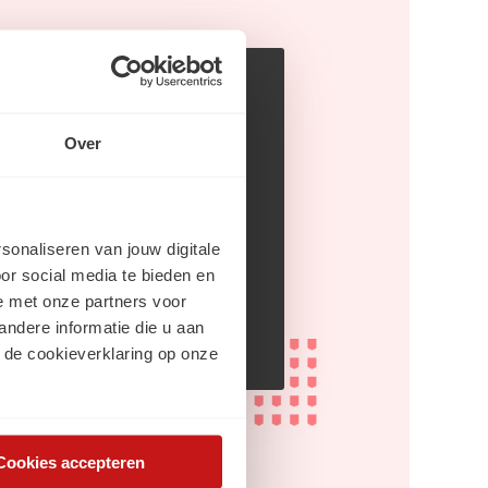
dia
Over
rsonaliseren van jouw digitale
din
or social media te bieden en
e met onze partners voor
gram
ndere informatie die u aan
 de cookieverklaring op onze
Cookies accepteren