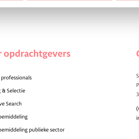
 opdrachtgevers
S
 professionals
P
 & Selectie
3
ve Search
(
bemiddeling
i
bemiddeling publieke sector