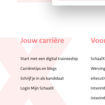
Jouw carrière
Voor
Start met een digital traineeship
SchaalX
Carrièretips en blogs
Werving
Schrijf je in als kandidaat
eXecuti
Login Mijn SchaalX
Interim
Interim