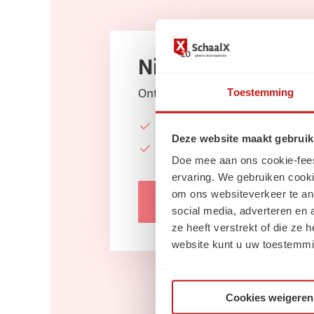
Nieuwsbrief
Toestemming
Ontvang elke maand de laatste:
Vacatures
Deze website maakt gebruik
Carrièretips, blogs & nieu
Doe mee aan ons cookie-feest!
ervaring. We gebruiken cooki
om ons websiteverkeer te an
Inschrijven
social media, adverteren en
ze heeft verstrekt of die ze
website kunt u uw toestemmi
Cookies weigeren