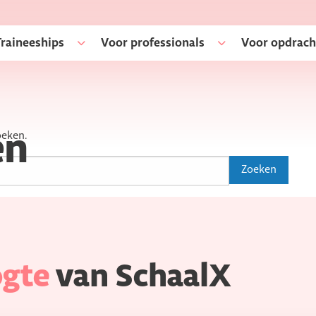
Traineeships
Voor professionals
Voor opdrach
oeken.
en
ogte
van SchaalX