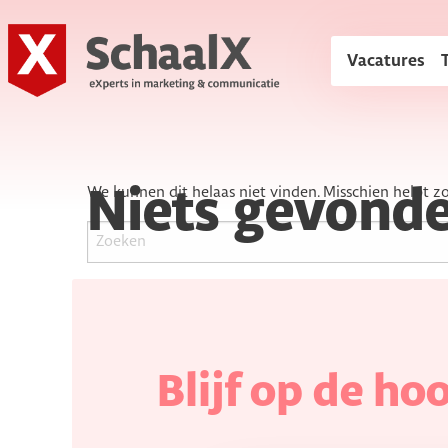
SchaalX
Vacatures
We kunnen dit helaas niet vinden. Misschien helpt z
Niets gevond
Blijf op de ho