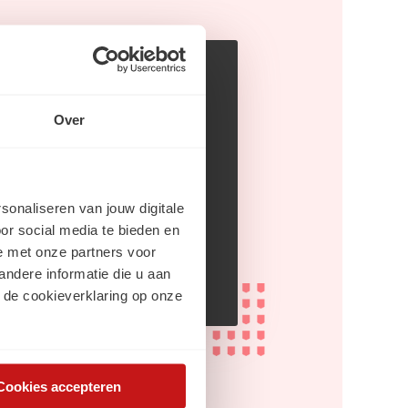
dia
Over
rsonaliseren van jouw digitale
din
or social media te bieden en
e met onze partners voor
gram
ndere informatie die u aan
 de cookieverklaring op onze
Cookies accepteren