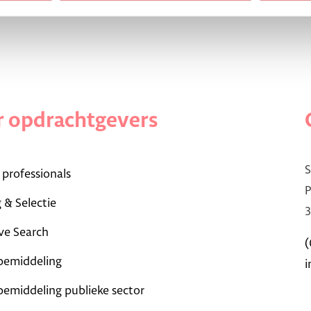
 opdrachtgevers
S
 professionals
P
 & Selectie
3
ve Search
(
bemiddeling
i
bemiddeling publieke sector