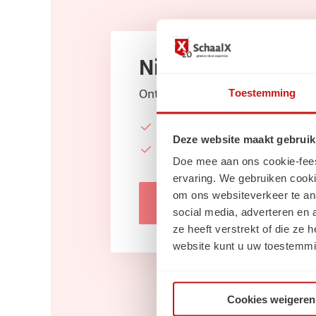
Nieuwsbrief
Toestemming
Ontvang elke maand de laatste:
Vacatures
Deze website maakt gebruik
Carrièretips, blogs & nieu
Doe mee aan ons cookie-feest!
ervaring. We gebruiken cooki
om ons websiteverkeer te an
Inschrijven
social media, adverteren en
ze heeft verstrekt of die ze
website kunt u uw toestemmi
Cookies weigeren