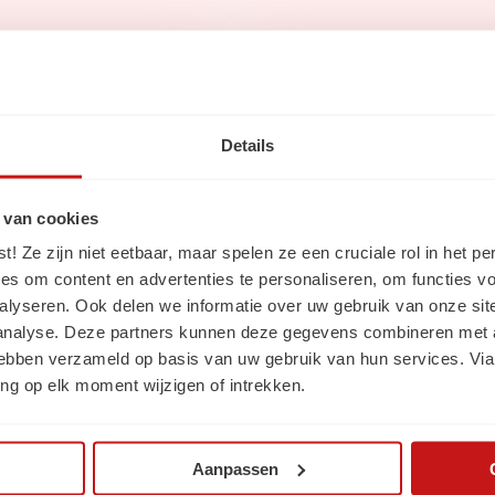
Via social me
Details
 van cookies
ws
 Ze zijn niet eetbaar, maar spelen ze een cruciale rol in het pe
Volg ons op
Linke
es om content en advertenties te personaliseren, om functies vo
alyseren. Ook delen we informatie over uw gebruik van onze sit
Volg ons op
Insta
 analyse. Deze partners kunnen deze gegevens combineren met a
 hebben verzameld op basis van uw gebruik van hun services. Via
ng op elk moment wijzigen of intrekken.
Aanpassen