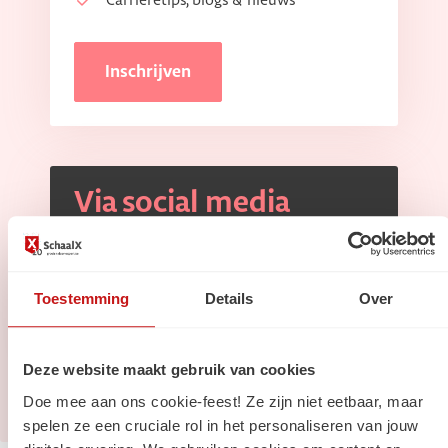
Carrièretips, blogs & nieuws
Inschrijven
Via social media
Volg ons op
Linkedin
Volg ons op
Instagram
Toestemming
Details
Over
Deze website maakt gebruik van cookies
Doe mee aan ons cookie-feest! Ze zijn niet eetbaar, maar
spelen ze een cruciale rol in het personaliseren van jouw