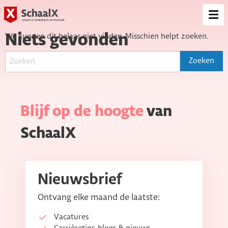
SchaalX
Op
me
Niets gevonden
We kunnen dit helaas niet vinden. Misschien helpt zoeken.
Blijf op de hoogte
van
SchaalX
Nieuwsbrief
Ontvang elke maand de laatste:
Vacatures