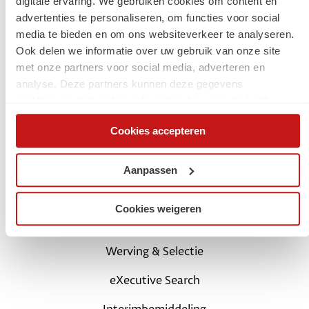
digitale ervaring. We gebruiken cookies om content en
advertenties te personaliseren, om functies voor social
Jouw carrière
media te bieden en om ons websiteverkeer te analyseren.
Ook delen we informatie over uw gebruik van onze site
Start met een digital traineeship
met onze partners voor social media, adverteren en
analyse. Deze partners kunnen deze gegevens
Carrièretips en blogs
combineren met andere informatie die u aan ze heeft
verstrekt of die ze hebben verzameld op basis van uw
Schrijf je in als kandidaat
Cookies accepteren
gebruik van hun services. Via de cookieverklaring op onze
website kunt u uw toestemming op elk moment wijzigen of
Login Mijn SchaalX
intrekken.
Aanpassen
Voor opdrachtgevers
Cookies weigeren
SchaalX professionals
Werving & Selectie
eXecutive Search