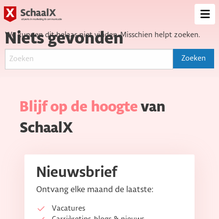
SchaalX
Op
me
Niets gevonden
We kunnen dit helaas niet vinden. Misschien helpt zoeken.
Blijf op de hoogte
van
SchaalX
Nieuwsbrief
Ontvang elke maand de laatste:
Vacatures