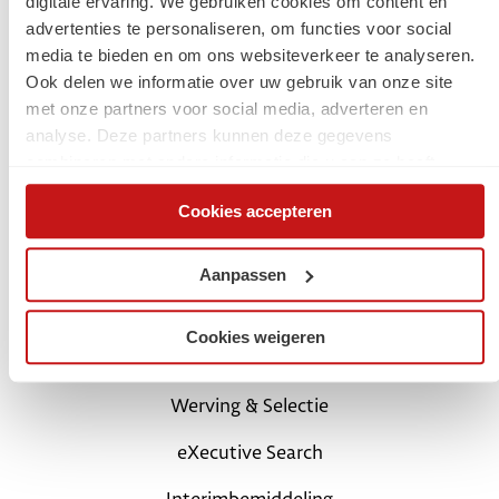
digitale ervaring. We gebruiken cookies om content en
advertenties te personaliseren, om functies voor social
Jouw carrière
media te bieden en om ons websiteverkeer te analyseren.
Ook delen we informatie over uw gebruik van onze site
Start met een digital traineeship
met onze partners voor social media, adverteren en
analyse. Deze partners kunnen deze gegevens
Carrièretips en blogs
combineren met andere informatie die u aan ze heeft
verstrekt of die ze hebben verzameld op basis van uw
Schrijf je in als kandidaat
Cookies accepteren
gebruik van hun services. Via de cookieverklaring op onze
website kunt u uw toestemming op elk moment wijzigen of
Login Mijn SchaalX
intrekken.
Aanpassen
Voor opdrachtgevers
Cookies weigeren
SchaalX professionals
Werving & Selectie
eXecutive Search