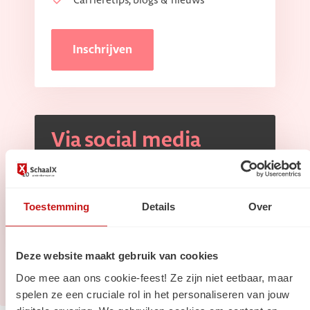
Carrièretips, blogs & nieuws
Inschrijven
Via social media
Volg ons op
Linkedin
Volg ons op
Instagram
Toestemming
Details
Over
Deze website maakt gebruik van cookies
Doe mee aan ons cookie-feest! Ze zijn niet eetbaar, maar
spelen ze een cruciale rol in het personaliseren van jouw