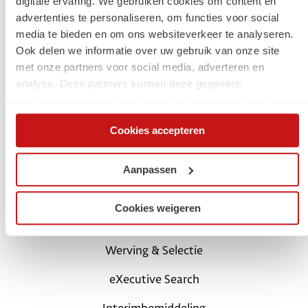
digitale ervaring. We gebruiken cookies om content en
advertenties te personaliseren, om functies voor social
Jouw carrière
media te bieden en om ons websiteverkeer te analyseren.
Ook delen we informatie over uw gebruik van onze site
Start met een digital traineeship
met onze partners voor social media, adverteren en
analyse. Deze partners kunnen deze gegevens
Carrièretips en blogs
combineren met andere informatie die u aan ze heeft
verstrekt of die ze hebben verzameld op basis van uw
Schrijf je in als kandidaat
Cookies accepteren
gebruik van hun services. Via de cookieverklaring op onze
website kunt u uw toestemming op elk moment wijzigen of
Login Mijn SchaalX
intrekken.
Aanpassen
Voor opdrachtgevers
Cookies weigeren
SchaalX professionals
Werving & Selectie
eXecutive Search