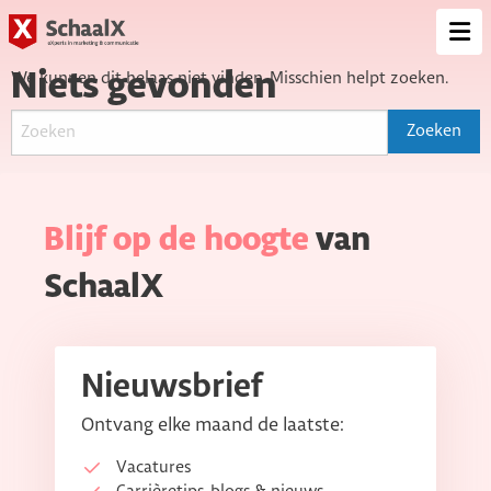
SchaalX
Op
me
Niets gevonden
We kunnen dit helaas niet vinden. Misschien helpt zoeken.
Blijf op de hoogte
van
SchaalX
Nieuwsbrief
Ontvang elke maand de laatste:
Vacatures