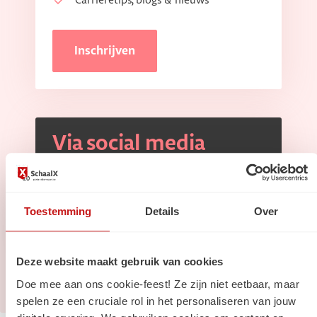
Carrièretips, blogs & nieuws
Inschrijven
Via social media
Volg ons op
Linkedin
Volg ons op
Instagram
Toestemming
Details
Over
Deze website maakt gebruik van cookies
Doe mee aan ons cookie-feest! Ze zijn niet eetbaar, maar
spelen ze een cruciale rol in het personaliseren van jouw