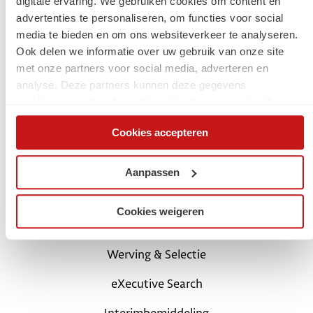
digitale ervaring. We gebruiken cookies om content en
advertenties te personaliseren, om functies voor social
Jouw carrière
media te bieden en om ons websiteverkeer te analyseren.
Ook delen we informatie over uw gebruik van onze site
Start met een digital traineeship
met onze partners voor social media, adverteren en
analyse. Deze partners kunnen deze gegevens
Carrièretips en blogs
combineren met andere informatie die u aan ze heeft
verstrekt of die ze hebben verzameld op basis van uw
Schrijf je in als kandidaat
Cookies accepteren
gebruik van hun services. Via de cookieverklaring op onze
website kunt u uw toestemming op elk moment wijzigen of
Login Mijn SchaalX
intrekken.
Aanpassen
Voor opdrachtgevers
Cookies weigeren
SchaalX professionals
Werving & Selectie
eXecutive Search