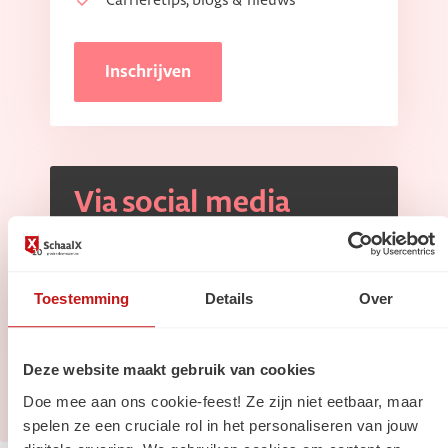
Carrièretips, blogs & nieuws
Inschrijven
Via social media
Volg ons op
Linkedin
Volg ons op
Instagram
Toestemming
Details
Over
Deze website maakt gebruik van cookies
Doe mee aan ons cookie-feest! Ze zijn niet eetbaar, maar
spelen ze een cruciale rol in het personaliseren van jouw