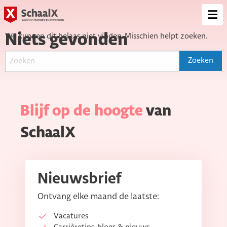
SchaalX
Op
me
Niets gevonden
We kunnen dit helaas niet vinden. Misschien helpt zoeken.
Blijf op de hoogte
van
SchaalX
Nieuwsbrief
Ontvang elke maand de laatste:
Vacatures