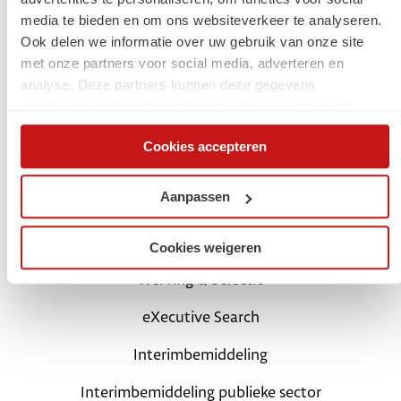
media te bieden en om ons websiteverkeer te analyseren.
Start met een digital traineeship
Ook delen we informatie over uw gebruik van onze site
met onze partners voor social media, adverteren en
Carrièretips en blogs
analyse. Deze partners kunnen deze gegevens
combineren met andere informatie die u aan ze heeft
Schrijf je in als kandidaat
verstrekt of die ze hebben verzameld op basis van uw
Cookies accepteren
gebruik van hun services. Via de cookieverklaring op onze
Login Mijn SchaalX
website kunt u uw toestemming op elk moment wijzigen of
Voor opdrachtgevers
intrekken.
Aanpassen
SchaalX professionals
Cookies weigeren
Werving & Selectie
eXecutive Search
Interimbemiddeling
Interimbemiddeling publieke sector